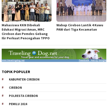
Mahasiswa KKN Dibekali
Wabup Cirebon Lantik 4 Kuwu
Edukasi Migrasi Aman, MRC
PAW dari Tiga Kecamatan
Cirebon dan Pemdes Gebang
Ilir Perkuat Pencegahan TPPO
TOPIK POPULER
KABUPATEN CIREBON
CIREBON
POLRESTA CIREBON
PEMILU 2024