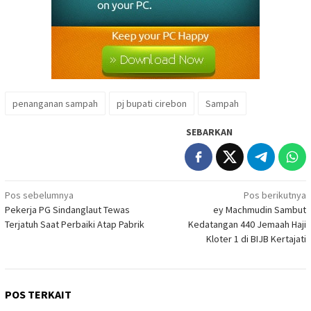
penanganan sampah
pj bupati cirebon
Sampah
SEBARKAN
Navigasi
Pos sebelumnya
Pos berikutnya
Pekerja PG Sindanglaut Tewas
ey Machmudin Sambut
pos
Terjatuh Saat Perbaiki Atap Pabrik
Kedatangan 440 Jemaah Haji
Kloter 1 di BIJB Kertajati
POS TERKAIT