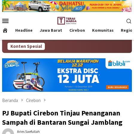
Loncat
ke
konten
Menu
Mobile
Headline
Jawa Barat
Cirebon
Komunitas
Regio
Konten Spesial
Beranda
Cirebon
PJ Bupati Cirebon Tinjau Penanganan
Sampah di Bantaran Sungai Jamblang
Aries Saefullah