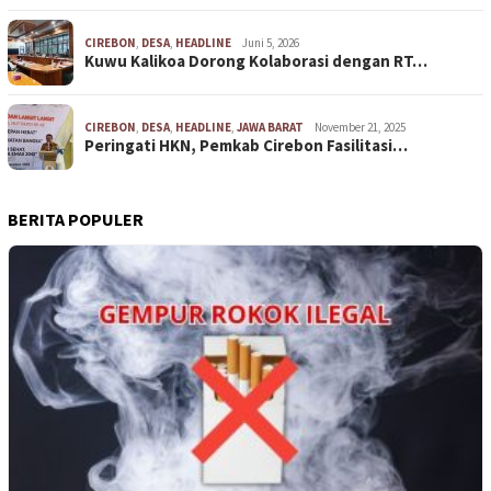
CIREBON
,
DESA
,
HEADLINE
Juni 5, 2026
Kuwu Kalikoa Dorong Kolaborasi dengan RT…
CIREBON
,
DESA
,
HEADLINE
,
JAWA BARAT
November 21, 2025
Peringati HKN, Pemkab Cirebon Fasilitasi…
BERITA POPULER