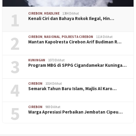
1
CIREBON
,
HEADLINE
1384 Dilihat
Kenali Ciri dan Bahaya Rokok Ilegal, Hin…
2
CIREBON
,
NASIONAL
,
POLRESTA CIREBON
1114 Dilihat
Mantan Kapolresta Cirebon Arif Budiman R…
3
KUNINGAN
1073 Dilihat
Program MBG di SPPG Cigandamekar Kuninga…
4
CIREBON
1014 Dilihat
Semarak Tahun Baru Islam, Majlis Al Karo…
5
CIREBON
969 Dilihat
Warga Apresiasi Perbaikan Jembatan Cipeu…