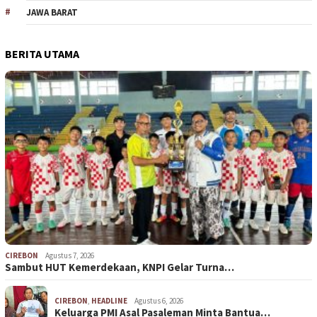
JAWA BARAT
BERITA UTAMA
CIREBON
Agustus 7, 2026
Sambut HUT Kemerdekaan, KNPI Gelar Turna…
CIREBON
,
HEADLINE
Agustus 6, 2026
Keluarga PMI Asal Pasaleman Minta Bantua…