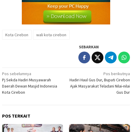
Kota Cirebon
wali kota cirebon
SEBARKAN
Navigasi
Pos sebelumnya
Pos berikutnya
Pj Sekda Hadiri Musyawarah
Hadiri Haul Gus Dur, Bupati Cirebon
pos
Daerah Dewan Masjid Indonesia
Ajak Masyarakat Teladani Nilai-nilai
Kota Cirebon
Gus Dur
POS TERKAIT