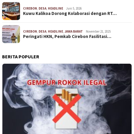
CIREBON
,
DESA
,
HEADLINE
Juni 5, 2026
Kuwu Kalikoa Dorong Kolaborasi dengan RT…
CIREBON
,
DESA
,
HEADLINE
,
JAWA BARAT
November 21, 2025
Peringati HKN, Pemkab Cirebon Fasilitasi…
BERITA POPULER