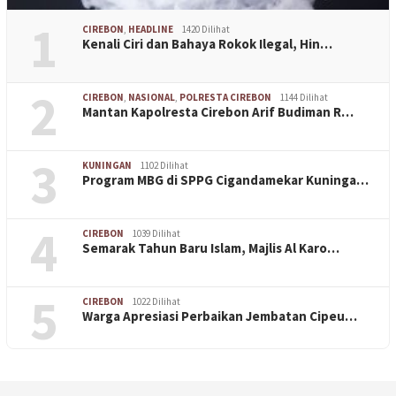
1
CIREBON
,
HEADLINE
1420 Dilihat
Kenali Ciri dan Bahaya Rokok Ilegal, Hin…
2
CIREBON
,
NASIONAL
,
POLRESTA CIREBON
1144 Dilihat
Mantan Kapolresta Cirebon Arif Budiman R…
3
KUNINGAN
1102 Dilihat
Program MBG di SPPG Cigandamekar Kuninga…
4
CIREBON
1039 Dilihat
Semarak Tahun Baru Islam, Majlis Al Karo…
5
CIREBON
1022 Dilihat
Warga Apresiasi Perbaikan Jembatan Cipeu…