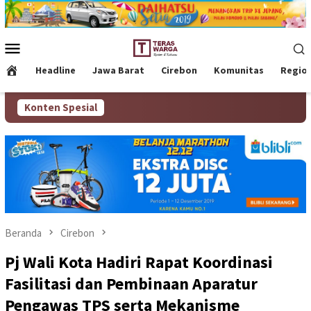
Loncat
ke
konten
Menu
Mobile
Headline
Jawa Barat
Cirebon
Komunitas
Regio
Konten Spesial
Beranda
Cirebon
Pj Wali Kota Hadiri Rapat Koordinasi
Fasilitasi dan Pembinaan Aparatur
Pengawas TPS serta Mekanisme