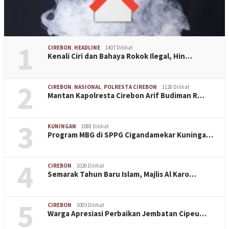
1
CIREBON
,
HEADLINE
1407 Dilihat
Kenali Ciri dan Bahaya Rokok Ilegal, Hin…
2
CIREBON
,
NASIONAL
,
POLRESTA CIREBON
1128 Dilihat
Mantan Kapolresta Cirebon Arif Budiman R…
3
KUNINGAN
1088 Dilihat
Program MBG di SPPG Cigandamekar Kuninga…
4
CIREBON
1026 Dilihat
Semarak Tahun Baru Islam, Majlis Al Karo…
5
CIREBON
1003 Dilihat
Warga Apresiasi Perbaikan Jembatan Cipeu…