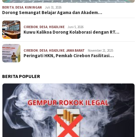
BERITA
,
DESA
,
KUNINGAN
Juli 31, 2026
Dorong Semangat Belajar Agama dan Akadem…
CIREBON
,
DESA
,
HEADLINE
Juni 5, 2026
Kuwu Kalikoa Dorong Kolaborasi dengan RT…
CIREBON
,
DESA
,
HEADLINE
,
JAWA BARAT
November 21, 2025
Peringati HKN, Pemkab Cirebon Fasilitasi…
BERITA POPULER