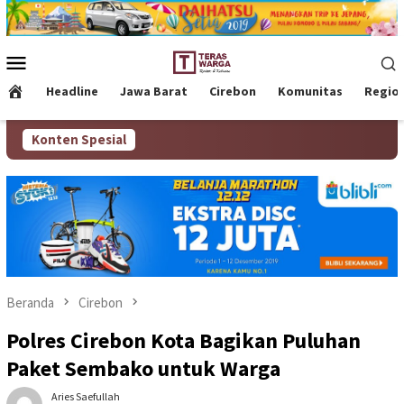
Loncat
ke
konten
Menu
Mobile
Headline
Jawa Barat
Cirebon
Komunitas
Regio
Konten Spesial
Beranda
Cirebon
Polres Cirebon Kota Bagikan Puluhan
Paket Sembako untuk Warga
Aries Saefullah