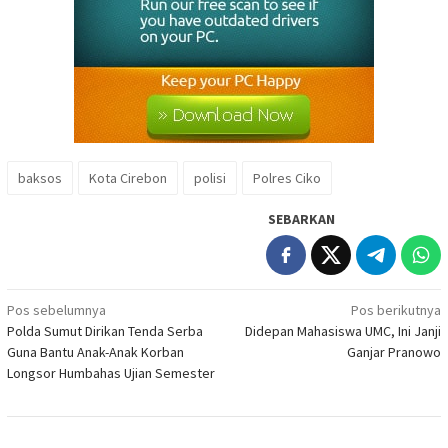
baksos
Kota Cirebon
polisi
Polres Ciko
SEBARKAN
Navigasi
Pos sebelumnya
Pos berikutnya
Polda Sumut Dirikan Tenda Serba
Didepan Mahasiswa UMC, Ini Janji
pos
Guna Bantu Anak-Anak Korban
Ganjar Pranowo
Longsor Humbahas Ujian Semester