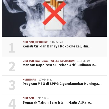
1
CIREBON
,
HEADLINE
1382 Dilihat
Kenali Ciri dan Bahaya Rokok Ilegal, Hin…
2
CIREBON
,
NASIONAL
,
POLRESTA CIREBON
1113 Dilihat
Mantan Kapolresta Cirebon Arif Budiman R…
3
KUNINGAN
1070 Dilihat
Program MBG di SPPG Cigandamekar Kuninga…
4
CIREBON
1011 Dilihat
Semarak Tahun Baru Islam, Majlis Al Karo…