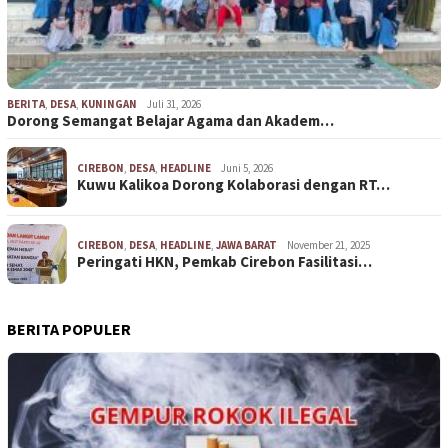
BERITA
,
DESA
,
KUNINGAN
Juli 31, 2026
Dorong Semangat Belajar Agama dan Akadem…
CIREBON
,
DESA
,
HEADLINE
Juni 5, 2026
Kuwu Kalikoa Dorong Kolaborasi dengan RT…
CIREBON
,
DESA
,
HEADLINE
,
JAWA BARAT
November 21, 2025
Peringati HKN, Pemkab Cirebon Fasilitasi…
BERITA POPULER