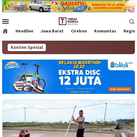
Loncat
ke
konten
Menu
Mobile
Headline
Jawa Barat
Cirebon
Komunitas
Regio
Konten Spesial