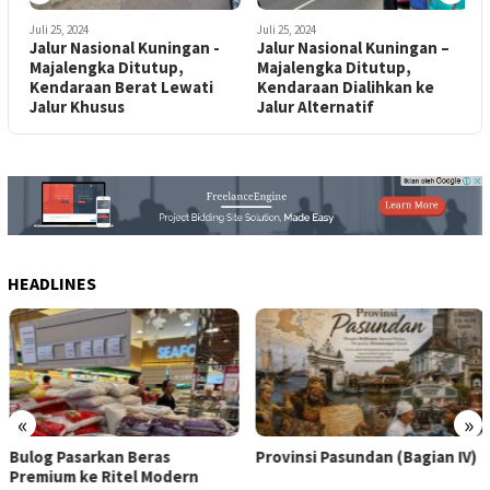
Juli 25, 2024
Juli 25, 2024
J
Jalur Nasional Kuningan -
Jalur Nasional Kuningan –
C
Majalengka Ditutup,
Majalengka Ditutup,
K
n
Kendaraan Berat Lewati
Kendaraan Dialihkan ke
Jalur Khusus
Jalur Alternatif
HEADLINES
«
»
Bulog Pasarkan Beras
Provinsi Pasundan (Bagian IV)
Premium ke Ritel Modern