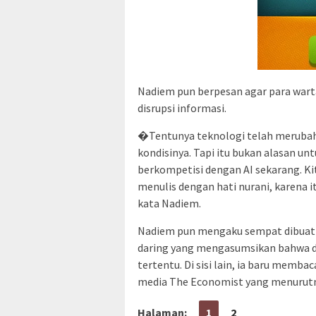
Nadiem pun berpesan agar para wart
disrupsi informasi.
�Tentunya teknologi telah merubah s
kondisinya. Tapi itu bukan alasan un
berkompetisi dengan AI sekarang. Kita
menulis dengan hati nurani, karena i
kata Nadiem.
Nadiem pun mengaku sempat dibuat p
daring yang mengasumsikan bahwa di
tertentu. Di sisi lain, ia baru memb
media The Economist yang menurutny
Halaman:
1
2