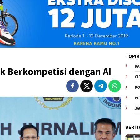
TOPIK
KA
k Berkompetisi dengan AI
CI
PO
PE
JA
BERIT