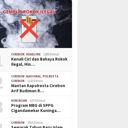
1
CIREBON
,
HEADLINE
1389 Dilihat
Kenali Ciri dan Bahaya Rokok
Ilegal, Hin…
2
CIREBON
,
NASIONAL
,
POLRESTA
CIREBON
1120 Dilihat
Mantan Kapolresta Cirebon
Arif Budiman R…
3
KUNINGAN
1073 Dilihat
Program MBG di SPPG
Cigandamekar Kuninga…
CIREBON
1019 Dilihat
Semarak Tahun Baru Islam,