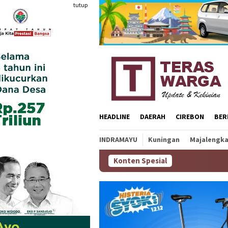
Loncat
tutup
ke
konten
HEADLINE
DAERAH
CIREBON
BER
INDRAMAYU
Kuningan
Majalengk
Konten Spesial