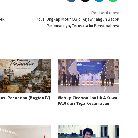
Pos berikutnya
sek
Polisi Ungkap Motif OB di Arjawinangun Bacok
Pimpinannya, Ternyata Ini Penyebabnya
insi Pasundan (Bagian IV)
Wabup Cirebon Lantik 4 Kuwu
PAW dari Tiga Kecamatan