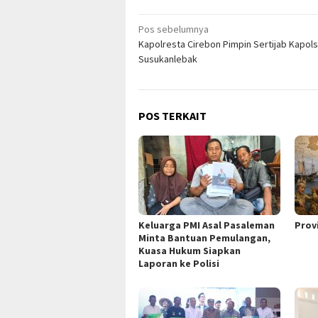
Navigasi
Pos sebelumnya
Kapolresta Cirebon Pimpin Sertijab Kapol
pos
Susukanlebak
POS TERKAIT
Keluarga PMI Asal Pasaleman
Prov
Minta Bantuan Pemulangan,
Kuasa Hukum Siapkan
Laporan ke Polisi