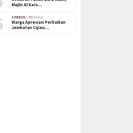
4
Majlis Al Karo…
5
CIREBON
986 Dilihat
Warga Apresiasi Perbaikan
Jembatan Cipeu…