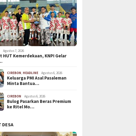
N
Agustus 7, 2026
t HUT Kemerdekaan, KNPI Gelar
…
CIREBON
,
HEADLINE
Agustus 6, 2026
Keluarga PMI Asal Pasaleman
Minta Bantua…
CIREBON
Agustus 6, 2026
Bulog Pasarkan Beras Premium
ke Ritel Mo…
 DESA