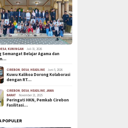
DESA
,
KUNINGAN
Juli 31, 2026
 Semangat Belajar Agama dan
em…
CIREBON
,
DESA
,
HEADLINE
Juni 5, 2026
Kuwu Kalikoa Dorong Kolaborasi
dengan RT…
CIREBON
,
DESA
,
HEADLINE
,
JAWA
BARAT
November 21, 2025
Peringati HKN, Pemkab Cirebon
Fasilitasi…
A POPULER