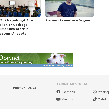
S IX Mapalangit Biru
Provinsi Pasundan – Bagian III
pkan TKK sebagai
rumen Inventarisir
etensi Anggota
JARINGAN SOCIAL
PRIVACY POLICY
Facebook
WhatsA
Youtube
Tiktok