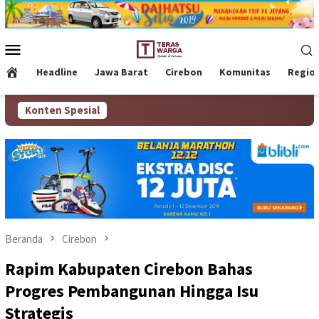
Loncat
ke
konten
Menu
Mobile
Headline
Jawa Barat
Cirebon
Komunitas
Regio
Konten Spesial
Beranda
Cirebon
Rapim Kabupaten Cirebon Bahas
Progres Pembangunan Hingga Isu
Strategis