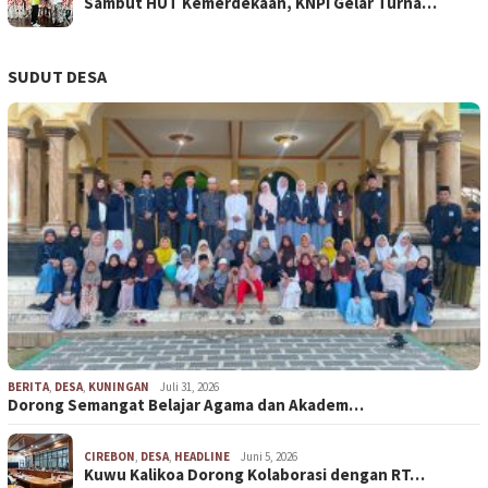
Sambut HUT Kemerdekaan, KNPI Gelar Turna…
SUDUT DESA
BERITA
,
DESA
,
KUNINGAN
Juli 31, 2026
Dorong Semangat Belajar Agama dan Akadem…
CIREBON
,
DESA
,
HEADLINE
Juni 5, 2026
Kuwu Kalikoa Dorong Kolaborasi dengan RT…