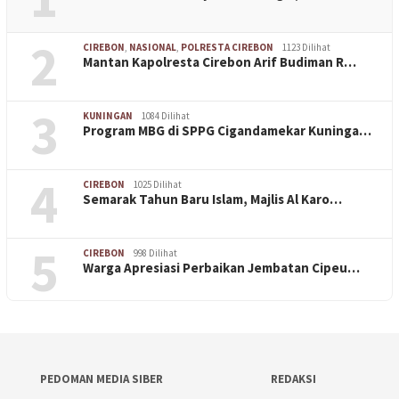
2
CIREBON
,
NASIONAL
,
POLRESTA CIREBON
1123 Dilihat
Mantan Kapolresta Cirebon Arif Budiman R…
3
KUNINGAN
1084 Dilihat
Program MBG di SPPG Cigandamekar Kuninga…
4
CIREBON
1025 Dilihat
Semarak Tahun Baru Islam, Majlis Al Karo…
5
CIREBON
998 Dilihat
Warga Apresiasi Perbaikan Jembatan Cipeu…
PEDOMAN MEDIA SIBER
REDAKSI