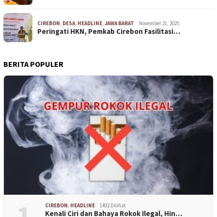
CIREBON
,
DESA
,
HEADLINE
,
JAWA BARAT
November 21, 2025
Peringati HKN, Pemkab Cirebon Fasilitasi…
BERITA POPULER
1
CIREBON
,
HEADLINE
1402 Dilihat
Kenali Ciri dan Bahaya Rokok Ilegal, Hin…