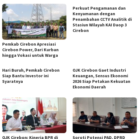
Perkuat Pengamanan dan
Kenyamanan dengan
Penambahan CCTV Analitik di
Stasiun Wilayah KAI Daop 3
Cirebon
Pemkab Cirebon Apresiasi
Cirebon Power, Dari Kurban
hingga Vokasi untuk Warga
Hari Buruh, Pemkab Cirebon
OJK Cirebon Gaet Industri
Siap Bantu Investor ini
Keuangan, Sensus Ekonomi
Syaratnya
2026 Siap Petakan Kekuatan
Ekonomi Daerah
OJK Cirebon: Kinerja BPR di
Soroti Potensi PAD, DPRD