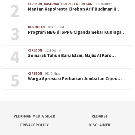
2
CIREBON
,
NASIONAL
,
POLRESTA CIREBON
1109 Dilihat
Mantan Kapolresta Cirebon Arif Budiman R…
3
KUNINGAN
1066 Dilihat
Program MBG di SPPG Cigandamekar Kuninga…
4
CIREBON
1011 Dilihat
Semarak Tahun Baru Islam, Majlis Al Karo…
5
CIREBON
951 Dilihat
Warga Apresiasi Perbaikan Jembatan Cipeu…
PEDOMAN MEDIA SIBER
REDAKSI
PRIVACY POLICY
DISCLAIMER