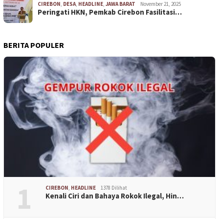
CIREBON
,
DESA
,
HEADLINE
,
JAWA BARAT
November 21, 2025
Peringati HKN, Pemkab Cirebon Fasilitasi…
BERITA POPULER
1
CIREBON
,
HEADLINE
1378 Dilihat
Kenali Ciri dan Bahaya Rokok Ilegal, Hin…