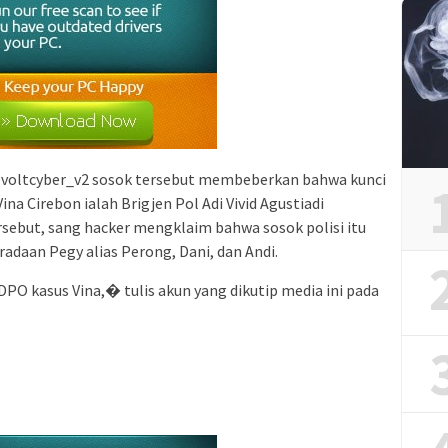
@voltcyber_v2 sosok tersebut membeberkan bahwa kunci
a Cirebon ialah Brigjen Pol Adi Vivid Agustiadi
rsebut, sang hacker mengklaim bahwa sosok polisi itu
daan Pegy alias Perong, Dani, dan Andi.
 kasus Vina,� tulis akun yang dikutip media ini pada