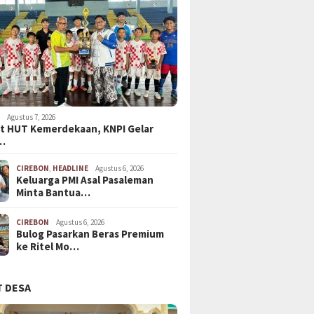
N
Agustus 7, 2026
t HUT Kemerdekaan, KNPI Gelar
…
CIREBON
,
HEADLINE
Agustus 6, 2026
Keluarga PMI Asal Pasaleman
Minta Bantua…
CIREBON
Agustus 6, 2026
Bulog Pasarkan Beras Premium
ke Ritel Mo…
 DESA