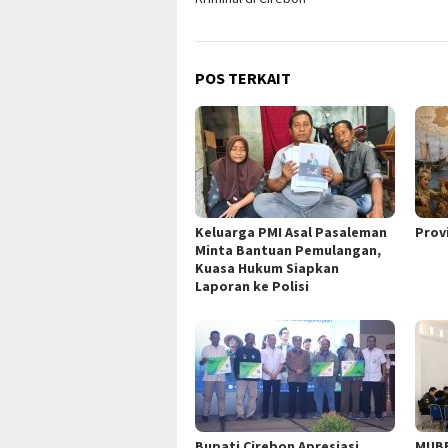
POS TERKAIT
Keluarga PMI Asal Pasaleman
Prov
Minta Bantuan Pemulangan,
Kuasa Hukum Siapkan
Laporan ke Polisi
Bupati Cirebon Apresiasi
MUBE