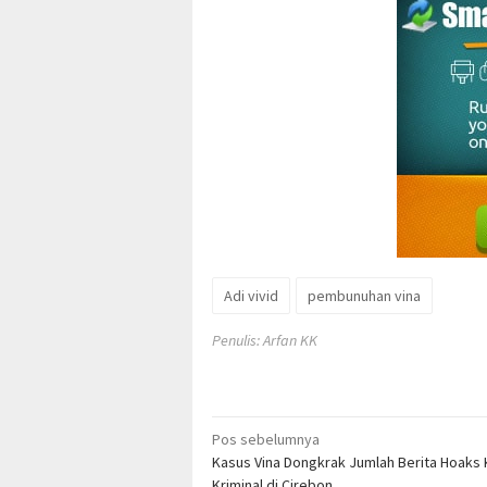
Adi vivid
pembunuhan vina
Penulis: Arfan KK
Navigasi
Pos sebelumnya
Kasus Vina Dongkrak Jumlah Berita Hoaks
pos
Kriminal di Cirebon