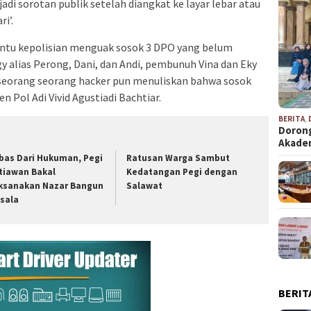
adi sorotan publik setelah diangkat ke layar lebar atau
i’.
antu kepolisian menguak sosok 3 DPO yang belum
y alias Perong, Dani, dan Andi, pembunuh Vina dan Eky
h seorang seorang hacker pun menuliskan bahwa sosok
en Pol Adi Vivid Agustiadi Bachtiar.
BERITA
,
Dorong
Akad
bas Dari Hukuman, Pegi
Ratusan Warga Sambut
tiawan Bakal
Kedatangan Pegi dengan
ksanakan Nazar Bangun
Salawat
sala
BERIT