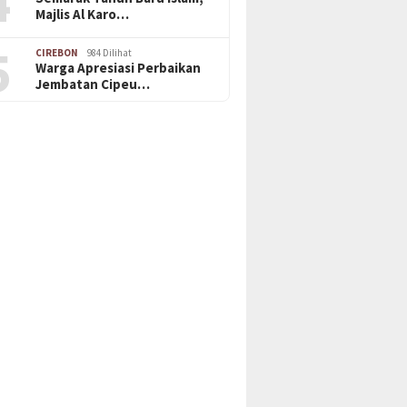
4
Majlis Al Karo…
5
CIREBON
984 Dilihat
Warga Apresiasi Perbaikan
Jembatan Cipeu…