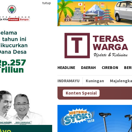
Loncat
tutup
ke
konten
HEADLINE
DAERAH
CIREBON
BER
INDRAMAYU
Kuningan
Majalengk
Konten Spesial