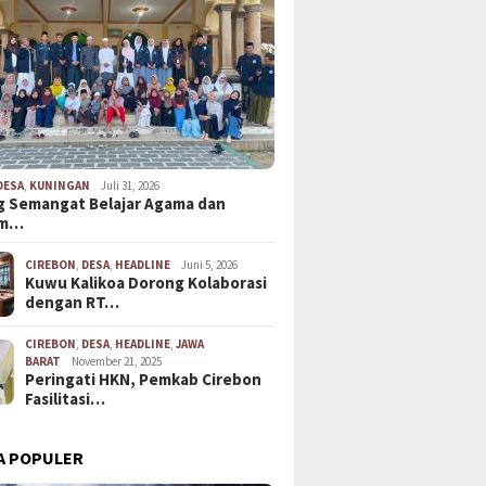
DESA
,
KUNINGAN
Juli 31, 2026
 Semangat Belajar Agama dan
em…
CIREBON
,
DESA
,
HEADLINE
Juni 5, 2026
Kuwu Kalikoa Dorong Kolaborasi
dengan RT…
CIREBON
,
DESA
,
HEADLINE
,
JAWA
BARAT
November 21, 2025
Peringati HKN, Pemkab Cirebon
Fasilitasi…
A POPULER