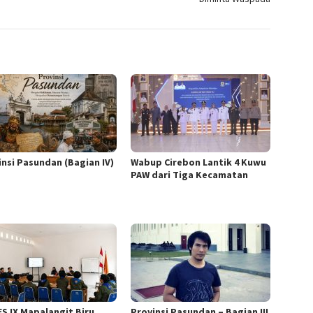
insi Pasundan (Bagian IV)
Wabup Cirebon Lantik 4 Kuwu
PAW dari Tiga Kecamatan
S IX Mapalangit Biru
Provinsi Pasundan – Bagian III