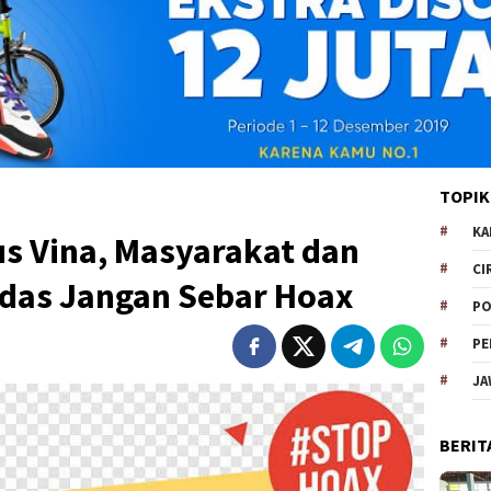
TOPIK
KA
us Vina, Masyarakat dan
CI
rdas Jangan Sebar Hoax
PO
PE
JA
BERIT