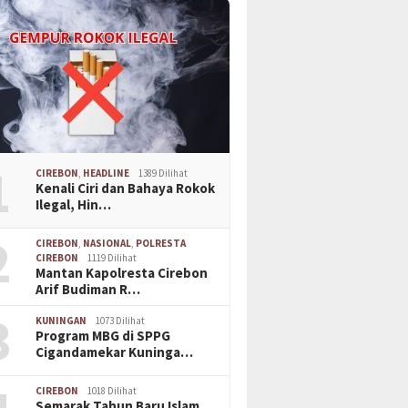
1
CIREBON
,
HEADLINE
1389 Dilihat
Kenali Ciri dan Bahaya Rokok
Ilegal, Hin…
2
CIREBON
,
NASIONAL
,
POLRESTA
CIREBON
1119 Dilihat
Mantan Kapolresta Cirebon
Arif Budiman R…
3
KUNINGAN
1073 Dilihat
Program MBG di SPPG
Cigandamekar Kuninga…
CIREBON
1018 Dilihat
Semarak Tahun Baru Islam,