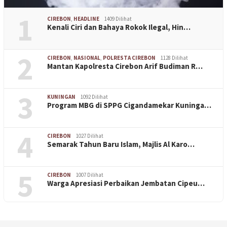
1
CIREBON
,
HEADLINE
1409 Dilihat
Kenali Ciri dan Bahaya Rokok Ilegal, Hin…
2
CIREBON
,
NASIONAL
,
POLRESTA CIREBON
1128 Dilihat
Mantan Kapolresta Cirebon Arif Budiman R…
3
KUNINGAN
1092 Dilihat
Program MBG di SPPG Cigandamekar Kuninga…
4
CIREBON
1027 Dilihat
Semarak Tahun Baru Islam, Majlis Al Karo…
5
CIREBON
1007 Dilihat
Warga Apresiasi Perbaikan Jembatan Cipeu…