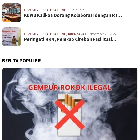
CIREBON
,
DESA
,
HEADLINE
Juni 5, 2026
Kuwu Kalikoa Dorong Kolaborasi dengan RT…
CIREBON
,
DESA
,
HEADLINE
,
JAWA BARAT
November 21, 2025
Peringati HKN, Pemkab Cirebon Fasilitasi…
BERITA POPULER