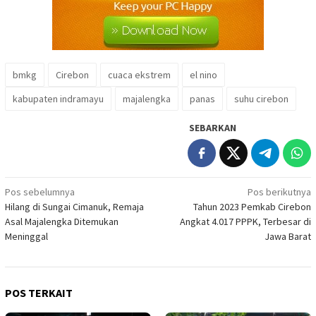
bmkg
Cirebon
cuaca ekstrem
el nino
kabupaten indramayu
majalengka
panas
suhu cirebon
SEBARKAN
Navigasi
Pos sebelumnya
Pos berikutnya
Hilang di Sungai Cimanuk, Remaja
Tahun 2023 Pemkab Cirebon
pos
Asal Majalengka Ditemukan
Angkat 4.017 PPPK, Terbesar di
Meninggal
Jawa Barat
POS TERKAIT