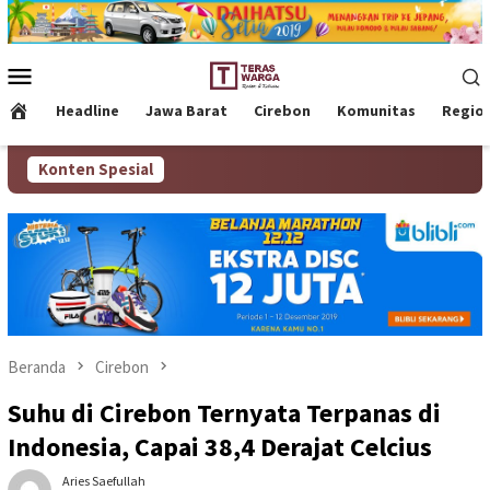
Loncat
ke
konten
Menu
Mobile
Headline
Jawa Barat
Cirebon
Komunitas
Regio
Konten Spesial
Beranda
Cirebon
Suhu di Cirebon Ternyata Terpanas di
Indonesia, Capai 38,4 Derajat Celcius
Aries Saefullah