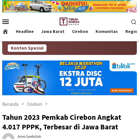
Loncat
ke
konten
Menu
Mobile
Headline
Jawa Barat
Cirebon
Komunitas
Regio
Konten Spesial
Beranda
Cirebon
Tahun 2023 Pemkab Cirebon Angkat
4.017 PPPK, Terbesar di Jawa Barat
Aries Saefullah