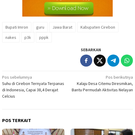
Bupati Imron
guru
Jawa Barat
Kabupaten Cirebon
nakes
p3k
pppk
SEBARKAN
Navigasi
Pos sebelumnya
Pos berikutnya
Suhu di Cirebon Ternyata Terpanas
Kalaju Desa Citemu Diresmikan,
pos
di Indonesia, Capai 38,4 Derajat
Bantu Permudah Aktivitas Nelayan
Celcius
POS TERKAIT