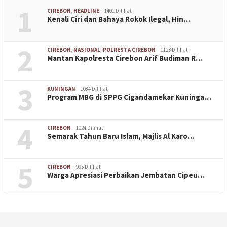
1
CIREBON
,
HEADLINE
1401 Dilihat
Kenali Ciri dan Bahaya Rokok Ilegal, Hin…
2
CIREBON
,
NASIONAL
,
POLRESTA CIREBON
1123 Dilihat
Mantan Kapolresta Cirebon Arif Budiman R…
3
KUNINGAN
1084 Dilihat
Program MBG di SPPG Cigandamekar Kuninga…
4
CIREBON
1024 Dilihat
Semarak Tahun Baru Islam, Majlis Al Karo…
5
CIREBON
995 Dilihat
Warga Apresiasi Perbaikan Jembatan Cipeu…