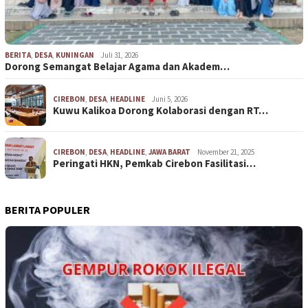
BERITA
,
DESA
,
KUNINGAN
Juli 31, 2026
Dorong Semangat Belajar Agama dan Akadem…
CIREBON
,
DESA
,
HEADLINE
Juni 5, 2026
Kuwu Kalikoa Dorong Kolaborasi dengan RT…
CIREBON
,
DESA
,
HEADLINE
,
JAWA BARAT
November 21, 2025
Peringati HKN, Pemkab Cirebon Fasilitasi…
BERITA POPULER