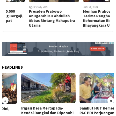
Agustus 26, 2025
Juni 21, 2024
S
Presiden Prabowo
Menhan Prabowo Subianto
A
,
Anugerahi KH Abdullah
Terima Penghargaan Tanda
G
Abbas Bintang Mahaputra
Kehormatan Bintang
P
Utama
Bhayangkara Utama Polri
D
HEADLINES
«
»
Irigasi Desa Mertapada-
Sambut HUT Kemerdekaan,
Kendal Dangkal dan Dipenuhi
PAC PDI Perjuangan