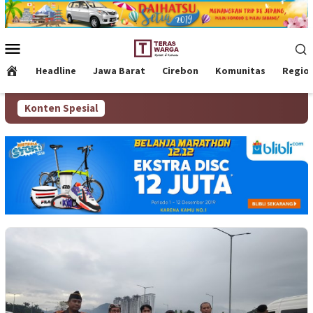
Loncat
ke
konten
Menu
Mobile
Headline
Jawa Barat
Cirebon
Komunitas
Regio
Konten Spesial