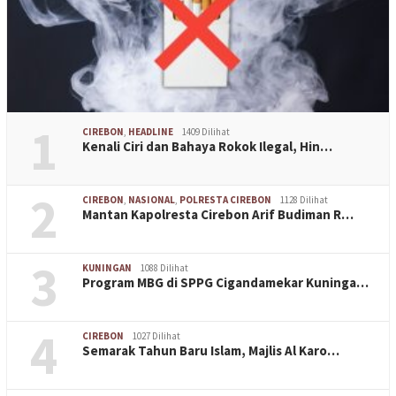
1
CIREBON
,
HEADLINE
1409 Dilihat
Kenali Ciri dan Bahaya Rokok Ilegal, Hin…
2
CIREBON
,
NASIONAL
,
POLRESTA CIREBON
1128 Dilihat
Mantan Kapolresta Cirebon Arif Budiman R…
3
KUNINGAN
1088 Dilihat
Program MBG di SPPG Cigandamekar Kuninga…
4
CIREBON
1027 Dilihat
Semarak Tahun Baru Islam, Majlis Al Karo…