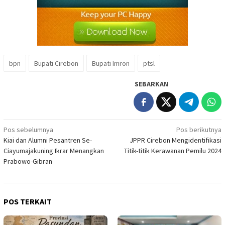
bpn
Bupati Cirebon
Bupati Imron
ptsl
SEBARKAN
Navigasi
Pos sebelumnya
Pos berikutnya
Kiai dan Alumni Pesantren Se-
JPPR Cirebon Mengidentifikasi
pos
Ciayumajakuning Ikrar Menangkan
Titik-titik Kerawanan Pemilu 2024
Prabowo-Gibran
POS TERKAIT