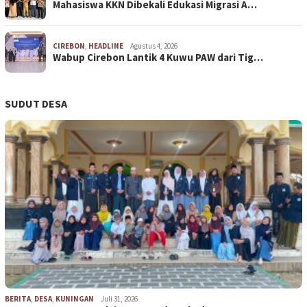
Mahasiswa KKN Dibekali Edukasi Migrasi A…
CIREBON
,
HEADLINE
Agustus 4, 2026
Wabup Cirebon Lantik 4 Kuwu PAW dari Tig…
SUDUT DESA
BERITA
,
DESA
,
KUNINGAN
Juli 31, 2026