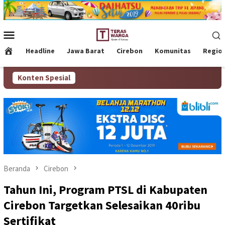
Loncat
ke
konten
Menu
Mobile
Headline
Jawa Barat
Cirebon
Komunitas
Regio
Konten Spesial
Beranda
Cirebon
Tahun Ini, Program PTSL di Kabupaten
Cirebon Targetkan Selesaikan 40ribu
Sertifikat