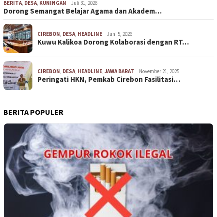
BERITA
,
DESA
,
KUNINGAN
Juli 31, 2026
Dorong Semangat Belajar Agama dan Akadem…
CIREBON
,
DESA
,
HEADLINE
Juni 5, 2026
Kuwu Kalikoa Dorong Kolaborasi dengan RT…
CIREBON
,
DESA
,
HEADLINE
,
JAWA BARAT
November 21, 2025
Peringati HKN, Pemkab Cirebon Fasilitasi…
BERITA POPULER