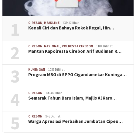
1
CIREBON
,
HEADLINE
1374 Dilihat
Kenali Ciri dan Bahaya Rokok Ilegal, Hin…
2
CIREBON
,
NASIONAL
,
POLRESTA CIREBON
1104 Dilihat
Mantan Kapolresta Cirebon Arif Budiman R…
3
KUNINGAN
1059 Dilihat
Program MBG di SPPG Cigandamekar Kuninga…
4
CIREBON
1003 Dilihat
Semarak Tahun Baru Islam, Majlis Al Karo…
5
CIREBON
943 Dilihat
Warga Apresiasi Perbaikan Jembatan Cipeu…