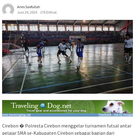
Aries Saefullah
Juni 24, 2024
176 Dilihat
Cirebon � Polresta Cirebon menggelar turnamen futsal antar
pelajar SMA se-Kabupaten Cirebon sebagai bagian dari