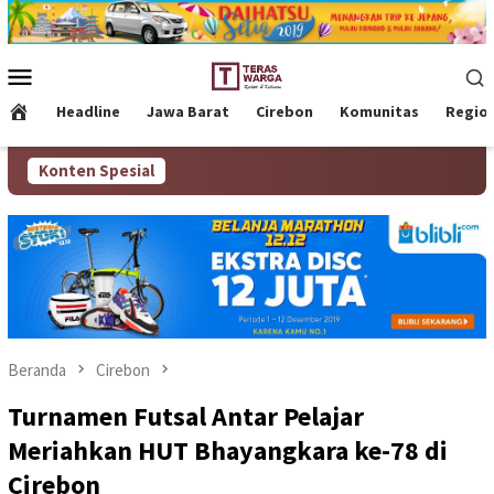
Loncat
ke
konten
Menu
Mobile
Headline
Jawa Barat
Cirebon
Komunitas
Regio
Konten Spesial
Beranda
Cirebon
Turnamen Futsal Antar Pelajar
Meriahkan HUT Bhayangkara ke-78 di
Cirebon