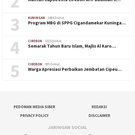
2
3
KUNINGAN
1084 Dilihat
Program MBG di SPPG Cigandamekar Kuninga…
4
CIREBON
1023 Dilihat
Semarak Tahun Baru Islam, Majlis Al Karo…
5
CIREBON
995 Dilihat
Warga Apresiasi Perbaikan Jembatan Cipeu…
PEDOMAN MEDIA SIBER
REDAKSI
PRIVACY POLICY
DISCLAIMER
JARINGAN SOCIAL