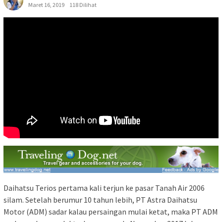
Maret 16, 2019
118 Dilihat
Daihatsu Terios pertama kali terjun ke pasar Tanah Air 2006
silam. Setelah berumur 10 tahun lebih, PT Astra Daihatsu
Motor (ADM) sadar kalau persaingan mulai ketat, maka PT ADM