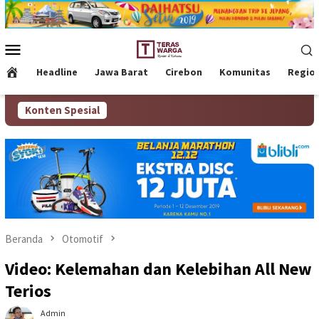
Loncat
ke
konten
Menu
Mobile
Headline
Jawa Barat
Cirebon
Komunitas
Regio
Konten Spesial
Beranda
Otomotif
Video: Kelemahan dan Kelebihan All New
Terios
Admin