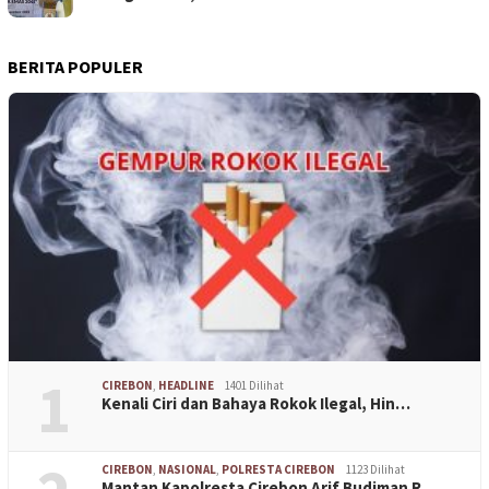
BERITA POPULER
1
CIREBON
,
HEADLINE
1401 Dilihat
Kenali Ciri dan Bahaya Rokok Ilegal, Hin…
CIREBON
,
NASIONAL
,
POLRESTA CIREBON
1123 Dilihat
Mantan Kapolresta Cirebon Arif Budiman R…