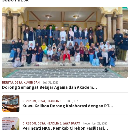
BERITA
,
DESA
,
KUNINGAN
Juli 31, 2026
Dorong Semangat Belajar Agama dan Akadem…
CIREBON
,
DESA
,
HEADLINE
Juni 5, 2026
Kuwu Kalikoa Dorong Kolaborasi dengan RT…
CIREBON
,
DESA
,
HEADLINE
,
JAWA BARAT
November 21, 2025
Peringati HKN, Pemkab Cirebon Fasilitasi…