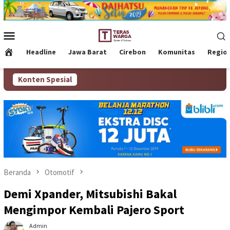
Loncat
ke
konten
Menu
Mobile
Headline
Jawa Barat
Cirebon
Komunitas
Regio
Konten Spesial
Beranda
Otomotif
Demi Xpander, Mitsubishi Bakal
Mengimpor Kembali Pajero Sport
Admin