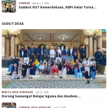
CIREBON
Agustus 7, 2026
Sambut HUT Kemerdekaan, KNPI Gelar Turna…
SUDUT DESA
BERITA
,
DESA
,
KUNINGAN
Juli 31, 2026
Dorong Semangat Belajar Agama dan Akadem…
CIREBON
,
DESA
,
HEADLINE
Juni 5, 2026