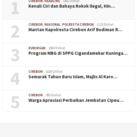
1
CIREBON
,
HEADLINE
1401 Dilihat
Kenali Ciri dan Bahaya Rokok Ilegal, Hin…
2
CIREBON
,
NASIONAL
,
POLRESTA CIREBON
1123 Dilihat
Mantan Kapolresta Cirebon Arif Budiman R…
3
KUNINGAN
1084 Dilihat
Program MBG di SPPG Cigandamekar Kuninga…
4
CIREBON
1024 Dilihat
Semarak Tahun Baru Islam, Majlis Al Karo…
5
CIREBON
995 Dilihat
Warga Apresiasi Perbaikan Jembatan Cipeu…