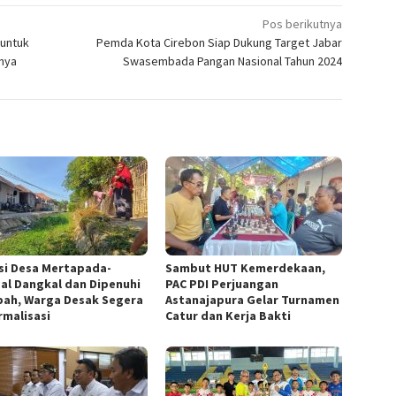
Pos berikutnya
 untuk
Pemda Kota Cirebon Siap Dukung Target Jabar
nya
Swasembada Pangan Nasional Tahun 2024
asi Desa Mertapada-
Sambut HUT Kemerdekaan,
al Dangkal dan Dipenuhi
PAC PDI Perjuangan
ah, Warga Desak Segera
Astanajapura Gelar Turnamen
rmalisasi
Catur dan Kerja Bakti