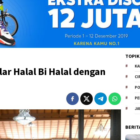
TOPIK
KA
lar Halal Bi Halal dengan
CI
PO
PE
JA
BERIT