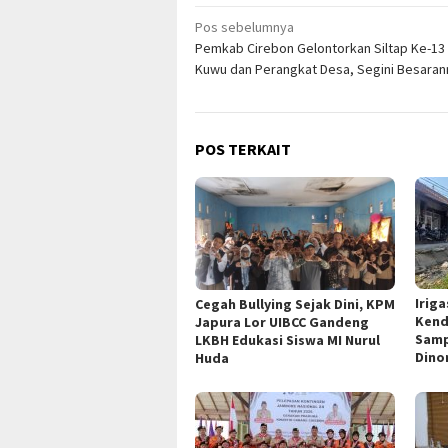
Navigasi
Pos sebelumnya
Pemkab Cirebon Gelontorkan Siltap Ke-13
pos
Kuwu dan Perangkat Desa, Segini Besaran
POS TERKAIT
Irig
Cegah Bullying Sejak Dini, KPM
Kend
Japura Lor UIBCC Gandeng
Samp
LKBH Edukasi Siswa MI Nurul
Dino
Huda