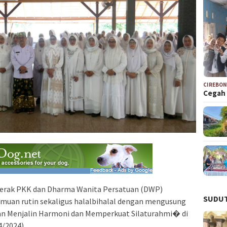
CIREBO
Cegah 
ak PKK dan Dharma Wanita Persatuan (DWP)
SUDUT
muan rutin sekaligus halalbihalal dengan mengusung
n Menjalin Harmoni dan Memperkuat Silaturahmi� di
/2024).