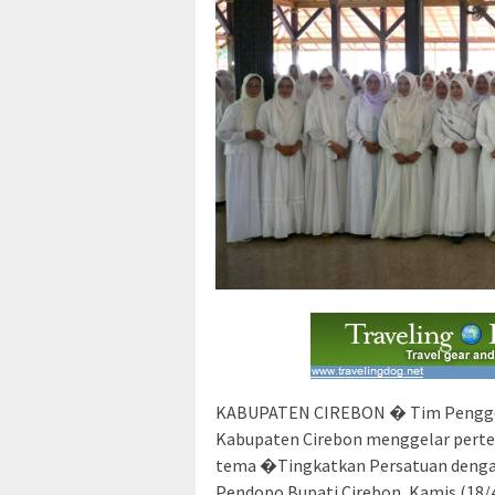
KABUPATEN CIREBON � Tim Pengger
Kabupaten Cirebon menggelar perte
tema �Tingkatkan Persatuan denga
Pendopo Bupati Cirebon, Kamis (18/4