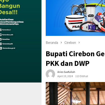
Beranda
Cirebon
Bupati Cirebon Ge
PKK dan DWP
Aries Saefullah
April 19, 2024
113 Dilihat