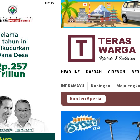
Loncat
tutup
ke
konten
HEADLINE
DAERAH
CIREBON
BER
INDRAMAYU
Kuningan
Majalengk
Konten Spesial