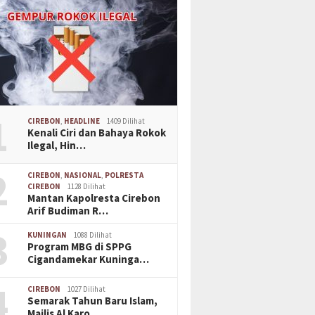
1
CIREBON
,
HEADLINE
1409 Dilihat
Kenali Ciri dan Bahaya Rokok
Ilegal, Hin…
2
CIREBON
,
NASIONAL
,
POLRESTA
CIREBON
1128 Dilihat
Mantan Kapolresta Cirebon
Arif Budiman R…
3
KUNINGAN
1088 Dilihat
Program MBG di SPPG
Cigandamekar Kuninga…
4
CIREBON
1027 Dilihat
Semarak Tahun Baru Islam,
Majlis Al Karo…