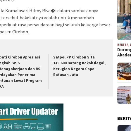
Ella Komalasari Hilmy Riva�i dalam sambutannya
a tersebut hakekatnya adalah untuk menambah
perkuat rasa persaudaraan bagi seluruh keluarga besar
paten Cirebon.
BERITA
,
Dorong
Akad
pati Cirebon Apresiasi
Satpol PP Cirebon Sita
ngkah BPJS
149.600 Batang Rokok Ilegal,
tenagakerjaan dan BSI
Kerugian Negara Capai
rdayakan Penerima
Ratusan Juta
ntunan Lewat Program
KA
BERIT