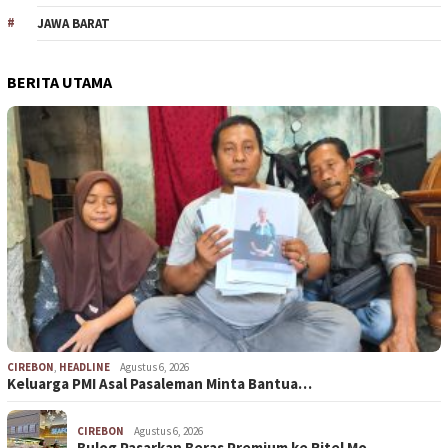
JAWA BARAT
BERITA UTAMA
CIREBON
,
HEADLINE
Agustus 6, 2026
Keluarga PMI Asal Pasaleman Minta Bantua…
CIREBON
Agustus 6, 2026
Bulog Pasarkan Beras Premium ke Ritel Mo…