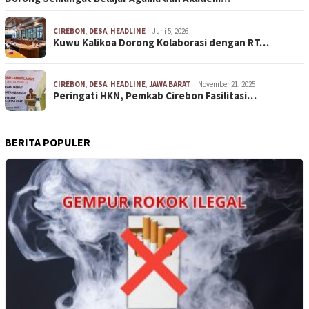
CIREBON
,
DESA
,
HEADLINE
Juni 5, 2026
Kuwu Kalikoa Dorong Kolaborasi dengan RT…
CIREBON
,
DESA
,
HEADLINE
,
JAWA BARAT
November 21, 2025
Peringati HKN, Pemkab Cirebon Fasilitasi…
BERITA POPULER