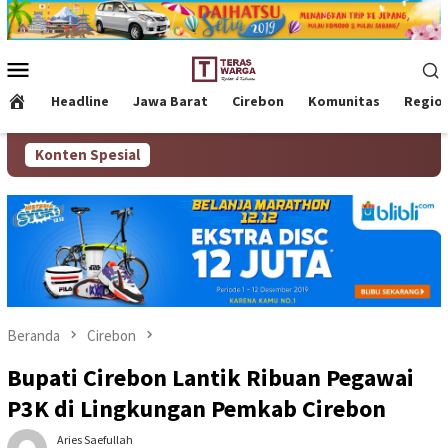
Loncat
ke
konten
Menu
Mobile
Headline
Jawa Barat
Cirebon
Komunitas
Regio
Konten Spesial
Beranda
Cirebon
Bupati Cirebon Lantik Ribuan Pegawai
P3K di Lingkungan Pemkab Cirebon
Aries Saefullah