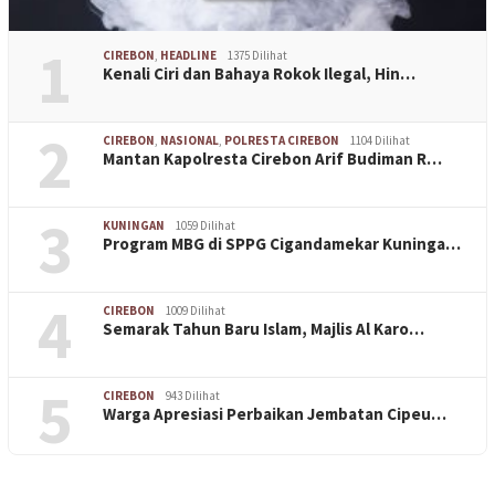
1
CIREBON
,
HEADLINE
1375 Dilihat
Kenali Ciri dan Bahaya Rokok Ilegal, Hin…
2
CIREBON
,
NASIONAL
,
POLRESTA CIREBON
1104 Dilihat
Mantan Kapolresta Cirebon Arif Budiman R…
3
KUNINGAN
1059 Dilihat
Program MBG di SPPG Cigandamekar Kuninga…
4
CIREBON
1009 Dilihat
Semarak Tahun Baru Islam, Majlis Al Karo…
5
CIREBON
943 Dilihat
Warga Apresiasi Perbaikan Jembatan Cipeu…