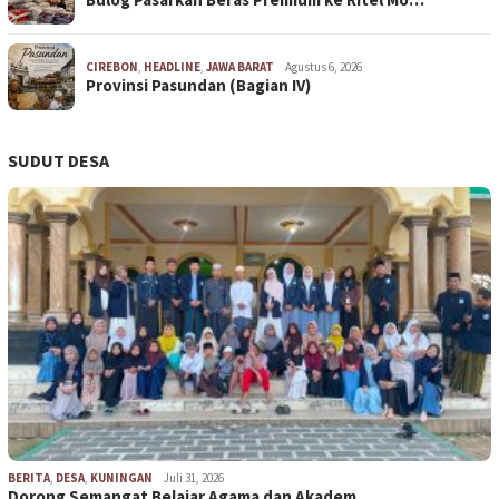
CIREBON
,
HEADLINE
,
JAWA BARAT
Agustus 6, 2026
Provinsi Pasundan (Bagian IV)
SUDUT DESA
BERITA
,
DESA
,
KUNINGAN
Juli 31, 2026
Dorong Semangat Belajar Agama dan Akadem…