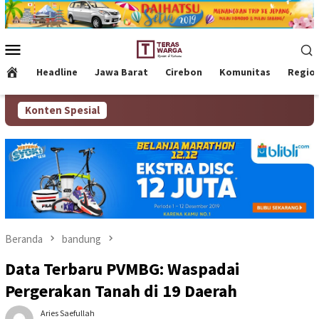
Loncat
ke
konten
Menu
Mobile
Headline
Jawa Barat
Cirebon
Komunitas
Regio
Konten Spesial
Beranda
bandung
Data Terbaru PVMBG: Waspadai
Pergerakan Tanah di 19 Daerah
Aries Saefullah