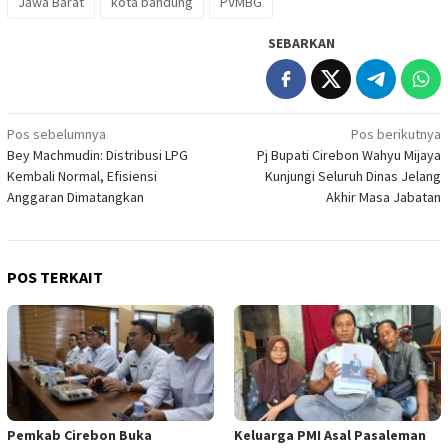
Jawa Barat
kota bandung
PVMBG
SEBARKAN
Navigasi
Pos sebelumnya
Pos berikutnya
Bey Machmudin: Distribusi LPG
Pj Bupati Cirebon Wahyu Mijaya
pos
Kembali Normal, Efisiensi
Kunjungi Seluruh Dinas Jelang
Anggaran Dimatangkan
Akhir Masa Jabatan
POS TERKAIT
Pemkab Cirebon Buka
Keluarga PMI Asal Pasaleman