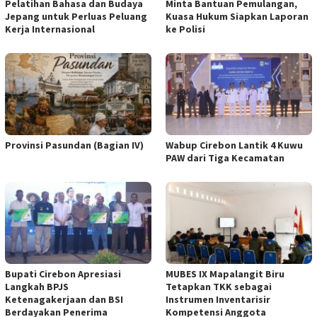
Pelatihan Bahasa dan Budaya
Minta Bantuan Pemulangan,
Jepang untuk Perluas Peluang
Kuasa Hukum Siapkan Laporan
Kerja Internasional
ke Polisi
Provinsi Pasundan (Bagian IV)
Wabup Cirebon Lantik 4 Kuwu
PAW dari Tiga Kecamatan
Bupati Cirebon Apresiasi
MUBES IX Mapalangit Biru
Langkah BPJS
Tetapkan TKK sebagai
Ketenagakerjaan dan BSI
Instrumen Inventarisir
Berdayakan Penerima
Kompetensi Anggota