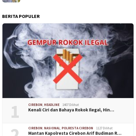
BERITA POPULER
1
CIREBON
,
HEADLINE
1407 Dilihat
Kenali Ciri dan Bahaya Rokok Ilegal, Hin…
2
CIREBON
,
NASIONAL
,
POLRESTA CIREBON
1127 Dilihat
Mantan Kapolresta Cirebon Arif Budiman R…