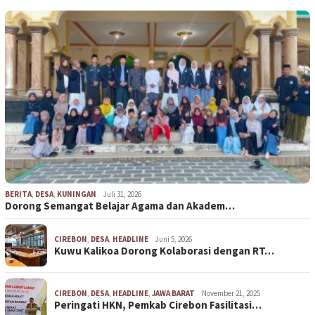
BERITA
,
DESA
,
KUNINGAN
Juli 31, 2026
Dorong Semangat Belajar Agama dan Akadem…
CIREBON
,
DESA
,
HEADLINE
Juni 5, 2026
Kuwu Kalikoa Dorong Kolaborasi dengan RT…
CIREBON
,
DESA
,
HEADLINE
,
JAWA BARAT
November 21, 2025
Peringati HKN, Pemkab Cirebon Fasilitasi…