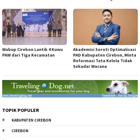
Wabup Cirebon Lantik 4 Kuwu
Akademisi Soroti Optimalisasi
PAW dari Tiga Kecamatan
PAD Kabupaten Cirebon, Minta
Reformasi Tata Kelola Tidak
Sekadar Wacana
TOPIK POPULER
KABUPATEN CIREBON
CIREBON