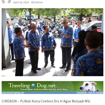
April 18, 2024
80 Dilihat
CIREBON – Pj Wali Kota Cirebon Drs H Agus Mulyadi MSi