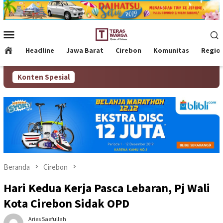
Loncat
ke
konten
Menu
Mobile
Headline
Jawa Barat
Cirebon
Komunitas
Regio
Konten Spesial
Beranda
Cirebon
Hari Kedua Kerja Pasca Lebaran, Pj Wali
Kota Cirebon Sidak OPD
Aries Saefullah