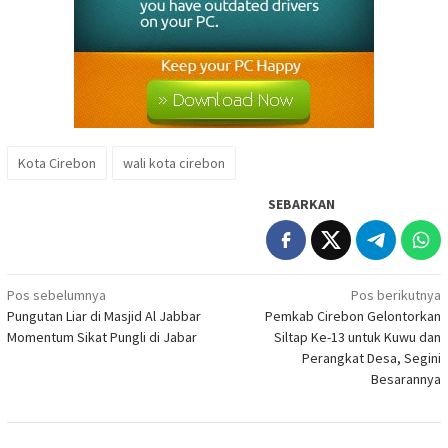
Kota Cirebon
wali kota cirebon
SEBARKAN
Navigasi
Pos sebelumnya
Pos berikutnya
Pungutan Liar di Masjid Al Jabbar
Pemkab Cirebon Gelontorkan
pos
Momentum Sikat Pungli di Jabar
Siltap Ke-13 untuk Kuwu dan
Perangkat Desa, Segini
Besarannya