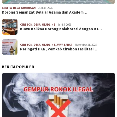
BERITA
,
DESA
,
KUNINGAN
Juli 31, 2026
Dorong Semangat Belajar Agama dan Akadem…
CIREBON
,
DESA
,
HEADLINE
Juni 5, 2026
Kuwu Kalikoa Dorong Kolaborasi dengan RT…
CIREBON
,
DESA
,
HEADLINE
,
JAWA BARAT
November 21, 2025
Peringati HKN, Pemkab Cirebon Fasilitasi…
BERITA POPULER