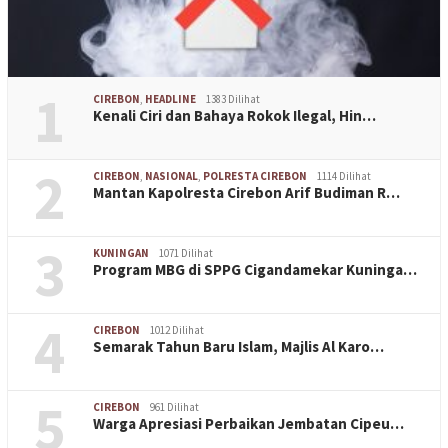
1
CIREBON
,
HEADLINE
1383 Dilihat
Kenali Ciri dan Bahaya Rokok Ilegal, Hin…
2
CIREBON
,
NASIONAL
,
POLRESTA CIREBON
1114 Dilihat
Mantan Kapolresta Cirebon Arif Budiman R…
3
KUNINGAN
1071 Dilihat
Program MBG di SPPG Cigandamekar Kuninga…
4
CIREBON
1012 Dilihat
Semarak Tahun Baru Islam, Majlis Al Karo…
5
CIREBON
961 Dilihat
Warga Apresiasi Perbaikan Jembatan Cipeu…