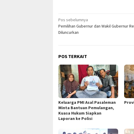
Navigasi
Pos sebelumnya
Pemilihan Gubernur dan Wakil Gubernur R
pos
Diluncurkan
POS TERKAIT
Keluarga PMI Asal Pasaleman
Prov
Minta Bantuan Pemulangan,
Kuasa Hukum Siapkan
Laporan ke Polisi