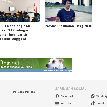
S IX Mapalangit Biru
Provinsi Pasundan – Bagian III
pkan TKK sebagai
rumen Inventarisir
etensi Anggota
JARINGAN SOCIAL
PRIVACY POLICY
Facebook
WhatsA
Youtube
Tiktok