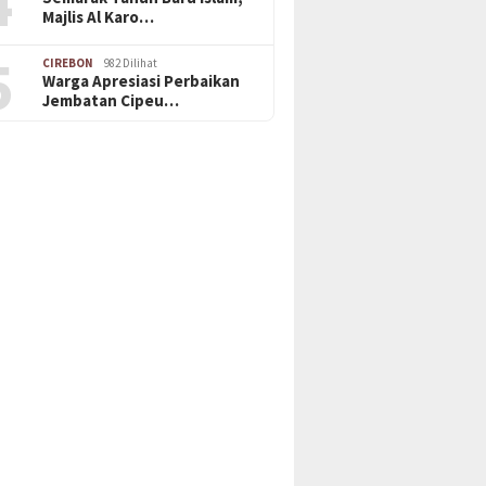
4
Majlis Al Karo…
5
CIREBON
982 Dilihat
Warga Apresiasi Perbaikan
Jembatan Cipeu…