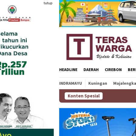
Loncat
tutup
ke
konten
HEADLINE
DAERAH
CIREBON
BER
INDRAMAYU
Kuningan
Majalengk
Konten Spesial