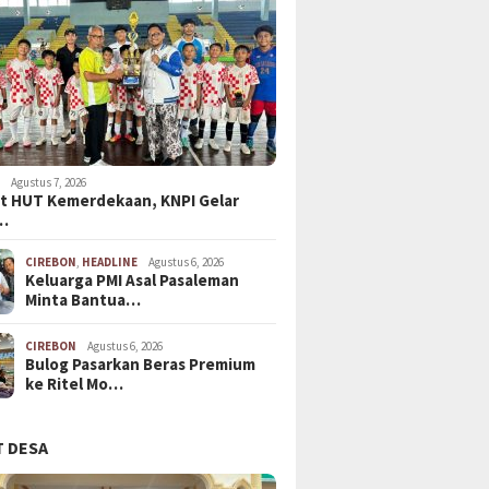
N
Agustus 7, 2026
t HUT Kemerdekaan, KNPI Gelar
…
CIREBON
,
HEADLINE
Agustus 6, 2026
Keluarga PMI Asal Pasaleman
Minta Bantua…
CIREBON
Agustus 6, 2026
Bulog Pasarkan Beras Premium
ke Ritel Mo…
 DESA