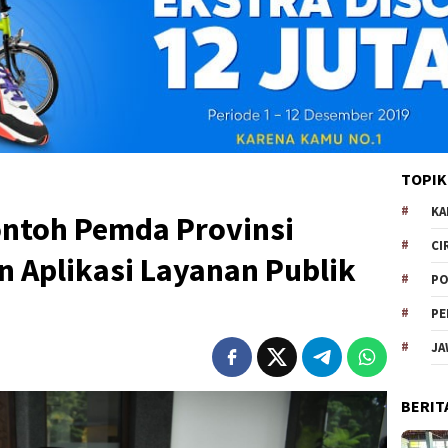
TOPIK
KA
ontoh Pemda Provinsi
CI
 Aplikasi Layanan Publik
PO
PE
JA
BERIT