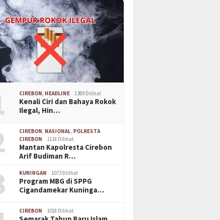
1
CIREBON
,
HEADLINE
1389 Dilihat
Kenali Ciri dan Bahaya Rokok
Ilegal, Hin…
2
CIREBON
,
NASIONAL
,
POLRESTA
CIREBON
1118 Dilihat
Mantan Kapolresta Cirebon
Arif Budiman R…
3
KUNINGAN
1073 Dilihat
Program MBG di SPPG
Cigandamekar Kuninga…
CIREBON
1018 Dilihat
Semarak Tahun Baru Islam,