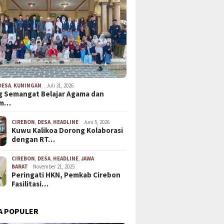
DESA
,
KUNINGAN
Juli 31, 2026
 Semangat Belajar Agama dan
em…
CIREBON
,
DESA
,
HEADLINE
Juni 5, 2026
Kuwu Kalikoa Dorong Kolaborasi
dengan RT…
CIREBON
,
DESA
,
HEADLINE
,
JAWA
BARAT
November 21, 2025
Peringati HKN, Pemkab Cirebon
Fasilitasi…
A POPULER