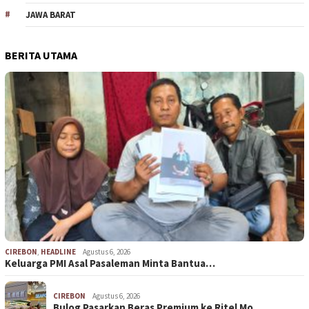
JAWA BARAT
BERITA UTAMA
CIREBON
,
HEADLINE
Agustus 6, 2026
Keluarga PMI Asal Pasaleman Minta Bantua…
CIREBON
Agustus 6, 2026
Bulog Pasarkan Beras Premium ke Ritel Mo…