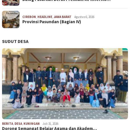
CIREBON
,
HEADLINE
,
JAWA BARAT
Agustus 6, 2026
Provinsi Pasundan (Bagian IV)
SUDUT DESA
BERITA
,
DESA
,
KUNINGAN
Juli 31, 2026
Dorong Semangat Belajar Agama dan Akadem…