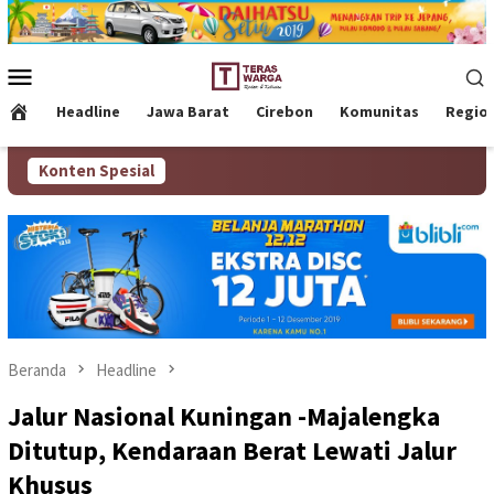
Loncat
ke
konten
Menu
Mobile
Headline
Jawa Barat
Cirebon
Komunitas
Regio
Konten Spesial
Beranda
Headline
Jalur Nasional Kuningan -Majalengka
Ditutup, Kendaraan Berat Lewati Jalur
Khusus