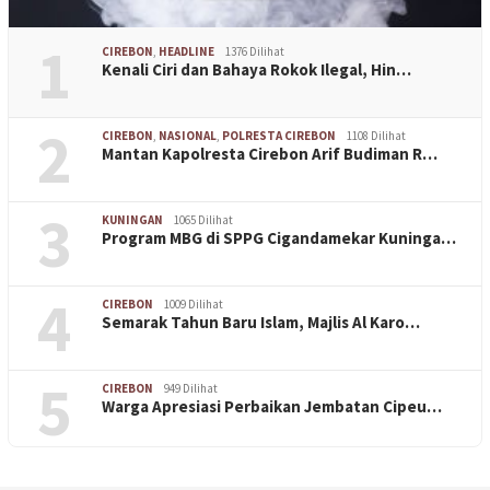
1
CIREBON
,
HEADLINE
1376 Dilihat
Kenali Ciri dan Bahaya Rokok Ilegal, Hin…
2
CIREBON
,
NASIONAL
,
POLRESTA CIREBON
1108 Dilihat
Mantan Kapolresta Cirebon Arif Budiman R…
3
KUNINGAN
1065 Dilihat
Program MBG di SPPG Cigandamekar Kuninga…
4
CIREBON
1009 Dilihat
Semarak Tahun Baru Islam, Majlis Al Karo…
5
CIREBON
949 Dilihat
Warga Apresiasi Perbaikan Jembatan Cipeu…