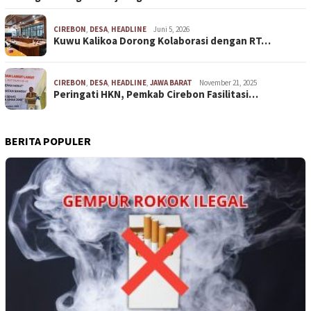
CIREBON
,
DESA
,
HEADLINE
Juni 5, 2026
Kuwu Kalikoa Dorong Kolaborasi dengan RT…
CIREBON
,
DESA
,
HEADLINE
,
JAWA BARAT
November 21, 2025
Peringati HKN, Pemkab Cirebon Fasilitasi…
BERITA POPULER