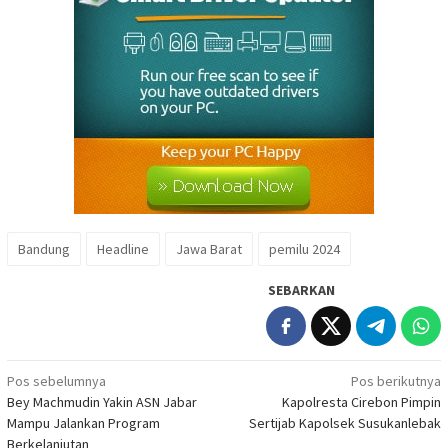
Bandung
Headline
Jawa Barat
pemilu 2024
SEBARKAN
Navigasi
Pos sebelumnya
Pos berikutnya
Bey Machmudin Yakin ASN Jabar
Kapolresta Cirebon Pimpin
pos
Mampu Jalankan Program
Sertijab Kapolsek Susukanlebak
Berkelanjutan