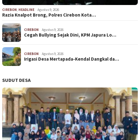
CIREBON
,
HEADLINE
Agustus 9, 2026
Razia Knalpot Brong, Polres Cirebon Kota…
CIREBON
Agustus 9, 2026
Cegah Bullying Sejak Dini, KPM Japura Lo…
CIREBON
Agustus 9, 2026
Irigasi Desa Mertapada-Kendal Dangkal da…
SUDUT DESA