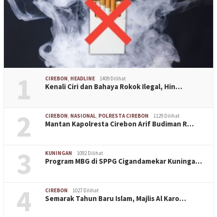
1
CIREBON
,
HEADLINE
1409 Dilihat
Kenali Ciri dan Bahaya Rokok Ilegal, Hin…
2
CIREBON
,
NASIONAL
,
POLRESTA CIREBON
1129 Dilihat
Mantan Kapolresta Cirebon Arif Budiman R…
3
KUNINGAN
1092 Dilihat
Program MBG di SPPG Cigandamekar Kuninga…
4
CIREBON
1027 Dilihat
Semarak Tahun Baru Islam, Majlis Al Karo…