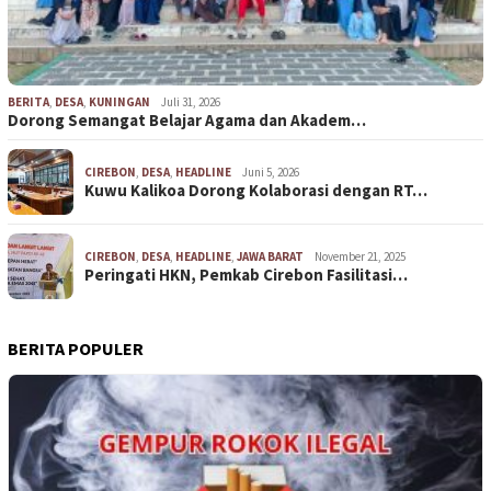
BERITA
,
DESA
,
KUNINGAN
Juli 31, 2026
Dorong Semangat Belajar Agama dan Akadem…
CIREBON
,
DESA
,
HEADLINE
Juni 5, 2026
Kuwu Kalikoa Dorong Kolaborasi dengan RT…
CIREBON
,
DESA
,
HEADLINE
,
JAWA BARAT
November 21, 2025
Peringati HKN, Pemkab Cirebon Fasilitasi…
BERITA POPULER