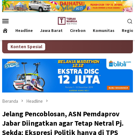
Loncat
ke
konten
Menu
Mobile
Headline
Jawa Barat
Cirebon
Komunitas
Regio
Konten Spesial
Beranda
Headline
Jelang Pencoblosan, ASN Pemdaprov
Jabar Diingatkan agar Tetap Netral Pj.
Sekda: Ekspresi Politik hanya di TPS