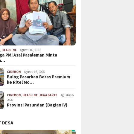
N
,
HEADLINE
Agustus 6, 2026
ga PMI Asal Pasaleman Minta
a…
CIREBON
Agustus 6, 2026
Bulog Pasarkan Beras Premium
ke Ritel Mo…
CIREBON
,
HEADLINE
,
JAWA BARAT
Agustus 6,
2026
Provinsi Pasundan (Bagian IV)
 DESA