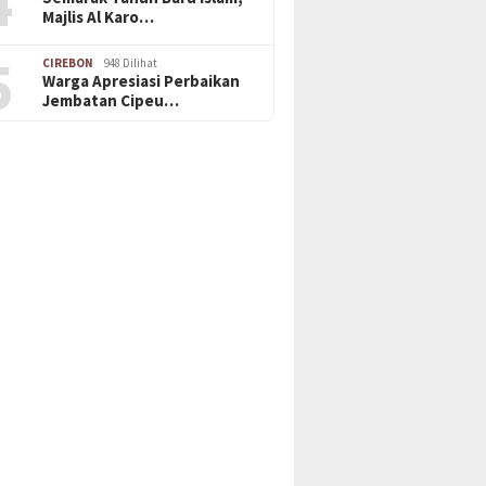
4
Majlis Al Karo…
5
CIREBON
948 Dilihat
Warga Apresiasi Perbaikan
Jembatan Cipeu…