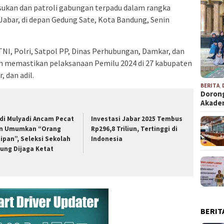
ukan dan patroli gabungan terpadu dalam rangka
abar, di depan Gedung Sate, Kota Bandung, Senin
TNI, Polri, Satpol PP, Dinas Perhubungan, Damkar, dan
n memastikan pelaksanaan Pemilu 2024 di 27 kabupaten
, dan adil.
BERITA
,
Dorong
Akad
di Mulyadi Ancam Pecat
Investasi Jabar 2025 Tembus
n Umumkan “Orang
Rp296,8 Triliun, Tertinggi di
tipan”, Seleksi Sekolah
Indonesia
ung Dijaga Ketat
BERIT