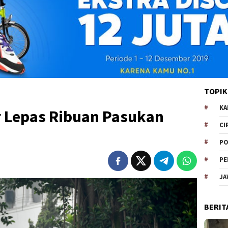
TOPIK
KA
r Lepas Ribuan Pasukan
CI
PO
PE
JA
BERIT