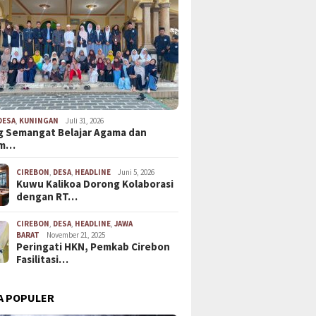
DESA
,
KUNINGAN
Juli 31, 2026
 Semangat Belajar Agama dan
em…
CIREBON
,
DESA
,
HEADLINE
Juni 5, 2026
Kuwu Kalikoa Dorong Kolaborasi
dengan RT…
CIREBON
,
DESA
,
HEADLINE
,
JAWA
BARAT
November 21, 2025
Peringati HKN, Pemkab Cirebon
Fasilitasi…
A POPULER