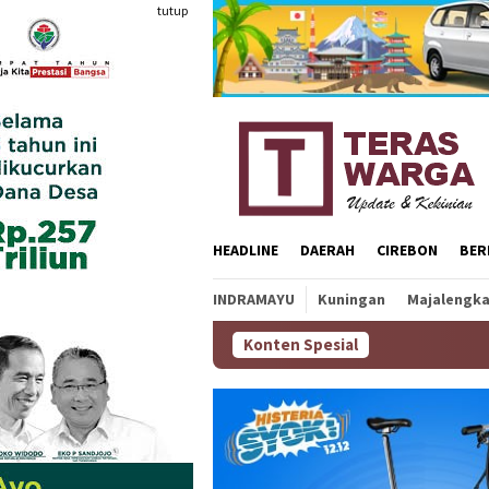
Loncat
tutup
ke
konten
HEADLINE
DAERAH
CIREBON
BER
INDRAMAYU
Kuningan
Majalengk
Konten Spesial