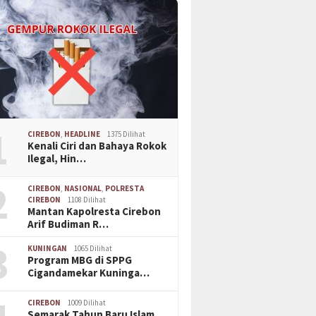
1
CIREBON
,
HEADLINE
1375 Dilihat
Kenali Ciri dan Bahaya Rokok
Ilegal, Hin…
2
CIREBON
,
NASIONAL
,
POLRESTA
CIREBON
1108 Dilihat
Mantan Kapolresta Cirebon
Arif Budiman R…
3
KUNINGAN
1065 Dilihat
Program MBG di SPPG
Cigandamekar Kuninga…
CIREBON
1009 Dilihat
Semarak Tahun Baru Islam,