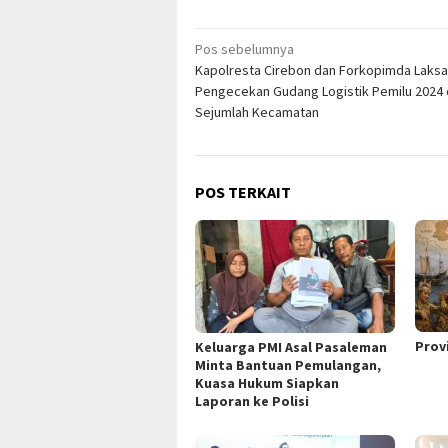
Navigasi
Pos sebelumnya
Kapolresta Cirebon dan Forkopimda Laks
pos
Pengecekan Gudang Logistik Pemilu 2024 
Sejumlah Kecamatan
POS TERKAIT
Prov
Keluarga PMI Asal Pasaleman
Minta Bantuan Pemulangan,
Kuasa Hukum Siapkan
Laporan ke Polisi