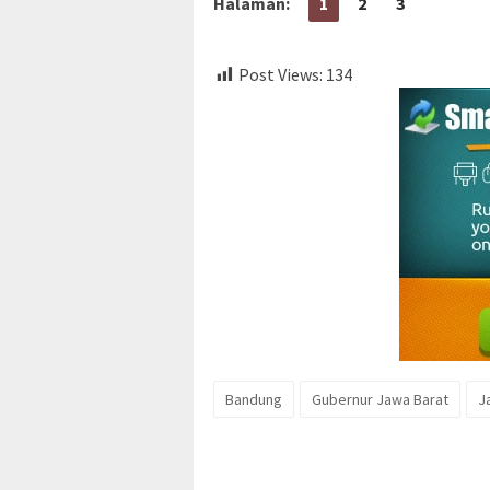
Halaman:
1
2
3
Post Views:
134
Bandung
Gubernur Jawa Barat
J