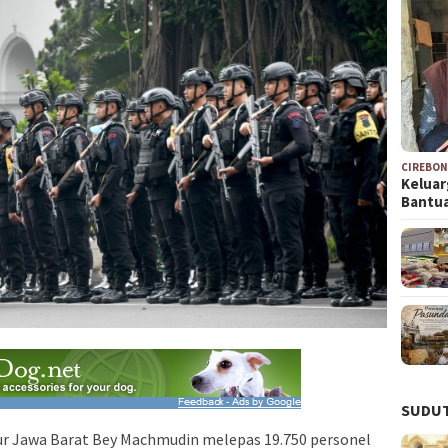
CIREBO
Keluar
Bantu
SUDUT
 Jawa Barat Bey Machmudin melepas 19.750 personel