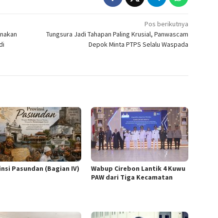
Pos berikutnya
anakan
Tungsura Jadi Tahapan Paling Krusial, Panwascam
di
Depok Minta PTPS Selalu Waspada
insi Pasundan (Bagian IV)
Wabup Cirebon Lantik 4 Kuwu
PAW dari Tiga Kecamatan