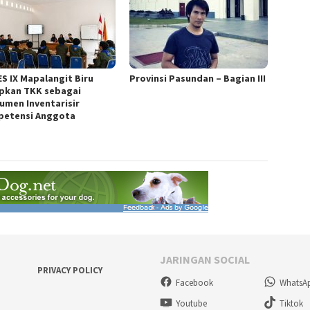
S IX Mapalangit Biru
Provinsi Pasundan – Bagian III
pkan TKK sebagai
rumen Inventarisir
etensi Anggota
JARINGAN SOCIAL
PRIVACY POLICY
Facebook
WhatsA
Youtube
Tiktok