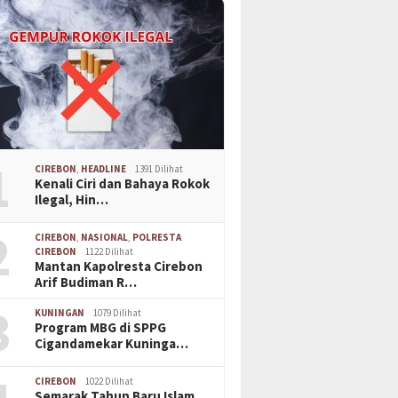
1
CIREBON
,
HEADLINE
1391 Dilihat
Kenali Ciri dan Bahaya Rokok
Ilegal, Hin…
2
CIREBON
,
NASIONAL
,
POLRESTA
CIREBON
1122 Dilihat
Mantan Kapolresta Cirebon
Arif Budiman R…
3
KUNINGAN
1079 Dilihat
Program MBG di SPPG
Cigandamekar Kuninga…
CIREBON
1022 Dilihat
Semarak Tahun Baru Islam,