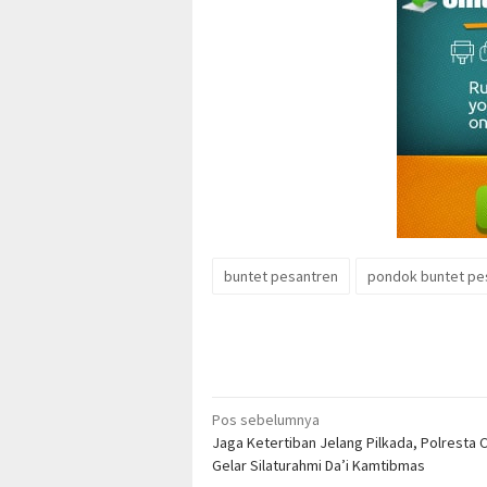
buntet pesantren
pondok buntet pe
Navigasi
Pos sebelumnya
Jaga Ketertiban Jelang Pilkada, Polresta 
pos
Gelar Silaturahmi Da’i Kamtibmas