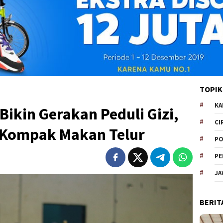
TOPIK
KA
Bikin Gerakan Peduli Gizi,
CI
 Kompak Makan Telur
PO
PE
JA
BERIT