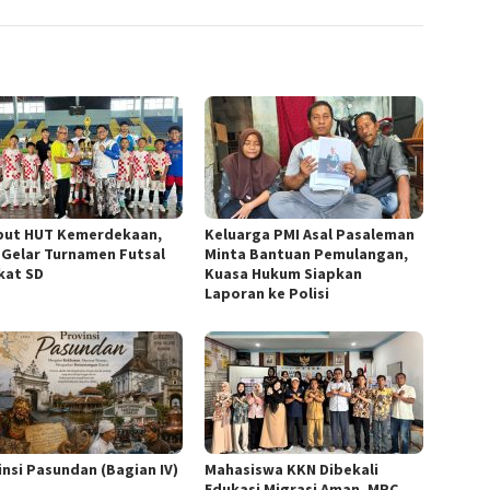
ut HUT Kemerdekaan,
Keluarga PMI Asal Pasaleman
 Gelar Turnamen Futsal
Minta Bantuan Pemulangan,
kat SD
Kuasa Hukum Siapkan
Laporan ke Polisi
insi Pasundan (Bagian IV)
Mahasiswa KKN Dibekali
Edukasi Migrasi Aman, MRC