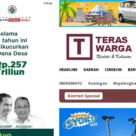
Loncat
tutup
ke
konten
HEADLINE
DAERAH
CIREBON
BER
INDRAMAYU
Kuningan
Majalengk
Konten Spesial