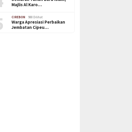
4
Majlis Al Karo…
5
CIREBON
988 Dilihat
Warga Apresiasi Perbaikan
Jembatan Cipeu…