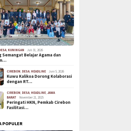
DESA
,
KUNINGAN
Juli 31, 2026
 Semangat Belajar Agama dan
em…
CIREBON
,
DESA
,
HEADLINE
Juni 5, 2026
Kuwu Kalikoa Dorong Kolaborasi
dengan RT…
CIREBON
,
DESA
,
HEADLINE
,
JAWA
BARAT
November 21, 2025
Peringati HKN, Pemkab Cirebon
Fasilitasi…
A POPULER