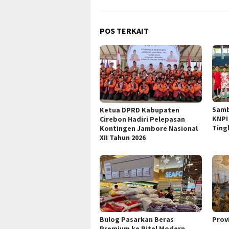
POS TERKAIT
Samb
Ketua DPRD Kabupaten
KNPI
Cirebon Hadiri Pelepasan
Ting
Kontingen Jambore Nasional
XII Tahun 2026
Bulog Pasarkan Beras
Prov
Premium ke Ritel Modern