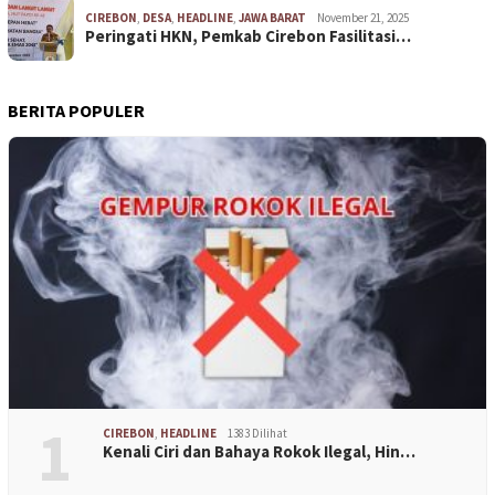
CIREBON
,
DESA
,
HEADLINE
,
JAWA BARAT
November 21, 2025
Peringati HKN, Pemkab Cirebon Fasilitasi…
BERITA POPULER
1
CIREBON
,
HEADLINE
1383 Dilihat
Kenali Ciri dan Bahaya Rokok Ilegal, Hin…