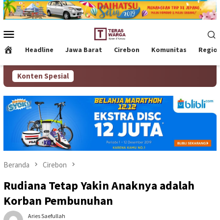
Loncat
ke
konten
Menu
Mobile
Headline
Jawa Barat
Cirebon
Komunitas
Regio
Konten Spesial
Beranda
Cirebon
Rudiana Tetap Yakin Anaknya adalah
Korban Pembunuhan
Aries Saefullah