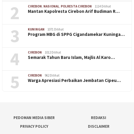
2
CIREBON
,
NASIONAL
,
POLRESTA CIREBON
1114 Dilihat
Mantan Kapolresta Cirebon Arif Budiman R…
3
KUNINGAN
1071 Dilihat
Program MBG di SPPG Cigandamekar Kuninga…
4
CIREBON
1012 Dilihat
Semarak Tahun Baru Islam, Majlis Al Karo…
5
CIREBON
962 Dilihat
Warga Apresiasi Perbaikan Jembatan Cipeu…
PEDOMAN MEDIA SIBER
REDAKSI
PRIVACY POLICY
DISCLAIMER