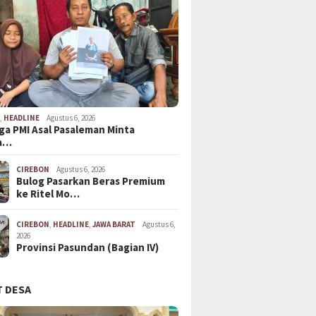
N
,
HEADLINE
Agustus 6, 2026
ga PMI Asal Pasaleman Minta
a…
CIREBON
Agustus 6, 2026
Bulog Pasarkan Beras Premium
ke Ritel Mo…
CIREBON
,
HEADLINE
,
JAWA BARAT
Agustus 6,
2026
Provinsi Pasundan (Bagian IV)
 DESA