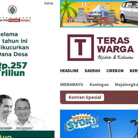
Loncat
tutup
ke
konten
HEADLINE
DAERAH
CIREBON
BER
INDRAMAYU
Kuningan
Majalengk
Konten Spesial