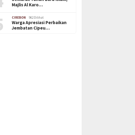
4
Majlis Al Karo…
5
CIREBON
962 Dilihat
Warga Apresiasi Perbaikan
Jembatan Cipeu…