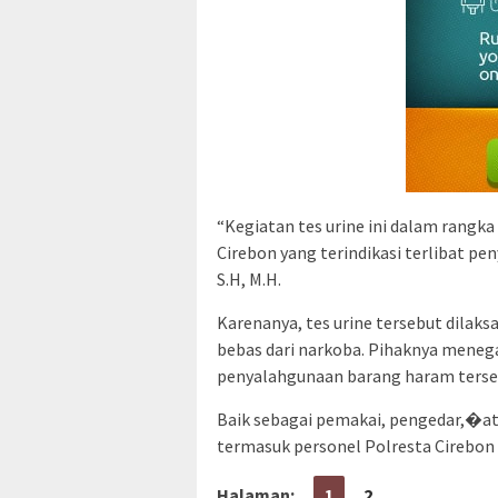
“Kegiatan tes urine ini dalam rangk
Cirebon yang terindikasi terlibat pe
S.H, M.H.
Karenanya, tes urine tersebut dilak
bebas dari narkoba. Pihaknya menega
penyalahgunaan barang haram terse
Baik sebagai pemakai, pengedar,�at
termasuk personel Polresta Cirebon 
Halaman:
1
2