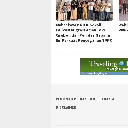
Mahasiswa KKN Dibekali
Wabu
Edukasi Migrasi Aman, MRC
PAW 
Cirebon dan Pemdes Gebang
Ilir Perkuat Pencegahan TPPO
PEDOMAN MEDIA SIBER
REDAKSI
DISCLAIMER