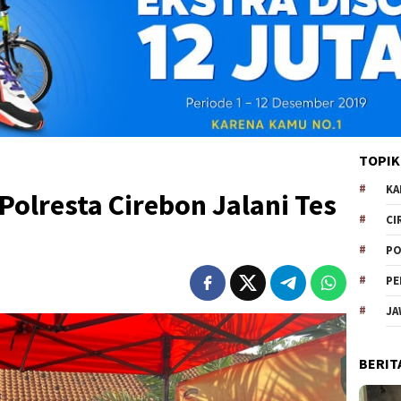
TOPIK
KA
Polresta Cirebon Jalani Tes
CI
PO
PE
JA
BERIT