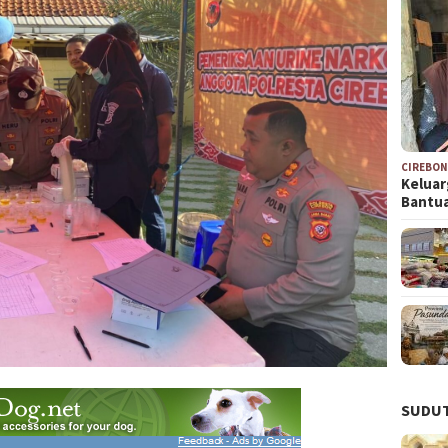
CIREBO
Keluar
Bantu
SUDUT