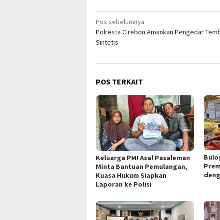
Navigasi
Pos sebelumnya
Polresta Cirebon Amankan Pengedar Tem
pos
Sintetis
POS TERKAIT
Bulo
Keluarga PMI Asal Pasaleman
Prem
Minta Bantuan Pemulangan,
deng
Kuasa Hukum Siapkan
Laporan ke Polisi