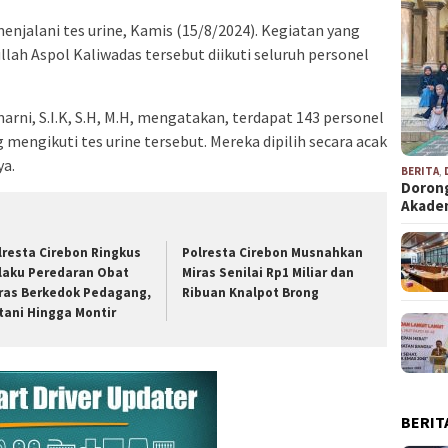
enjalani tes urine, Kamis (15/8/2024). Kegiatan yang
llah Aspol Kaliwadas tersebut diikuti seluruh personel
rni, S.I.K, S.H, M.H, mengatakan, terdapat 143 personel
mengikuti tes urine tersebut. Mereka dipilih secara acak
a.
BERITA
,
Dorong
Akad
lresta Cirebon Ringkus
Polresta Cirebon Musnahkan
laku Peredaran Obat
Miras Senilai Rp1 Miliar dan
ras Berkedok Pedagang,
Ribuan Knalpot Brong
tani Hingga Montir
BERIT