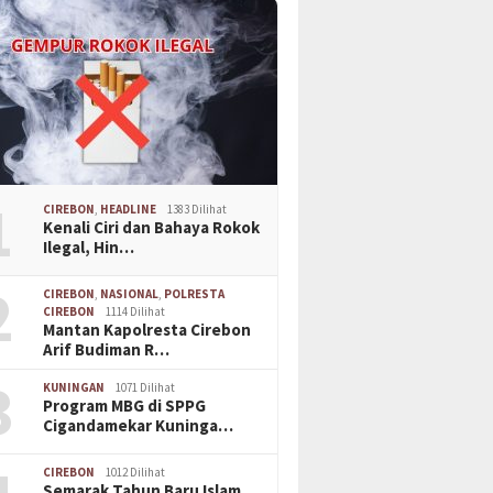
1
CIREBON
,
HEADLINE
1383 Dilihat
Kenali Ciri dan Bahaya Rokok
Ilegal, Hin…
2
CIREBON
,
NASIONAL
,
POLRESTA
CIREBON
1114 Dilihat
Mantan Kapolresta Cirebon
Arif Budiman R…
3
KUNINGAN
1071 Dilihat
Program MBG di SPPG
Cigandamekar Kuninga…
CIREBON
1012 Dilihat
Semarak Tahun Baru Islam,