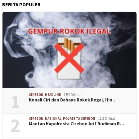
BERITA POPULER
1
CIREBON
,
HEADLINE
1389 Dilihat
Kenali Ciri dan Bahaya Rokok Ilegal, Hin…
2
CIREBON
,
NASIONAL
,
POLRESTA CIREBON
1118 Dilihat
Mantan Kapolresta Cirebon Arif Budiman R…