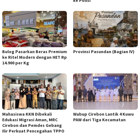
ke Polisi
Bulog Pasarkan Beras Premium
Provinsi Pasundan (Bagian IV)
ke Ritel Modern dengan HET Rp
14.900 per Kg
Mahasiswa KKN Dibekali
Wabup Cirebon Lantik 4 Kuwu
Edukasi Migrasi Aman, MRC
PAW dari Tiga Kecamatan
Cirebon dan Pemdes Gebang
Ilir Perkuat Pencegahan TPPO