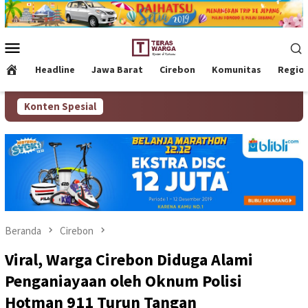
Loncat
ke
konten
Menu
Mobile
Headline
Jawa Barat
Cirebon
Komunitas
Regio
Konten Spesial
Beranda
Cirebon
Viral, Warga Cirebon Diduga Alami
Penganiayaan oleh Oknum Polisi
Hotman 911 Turun Tangan