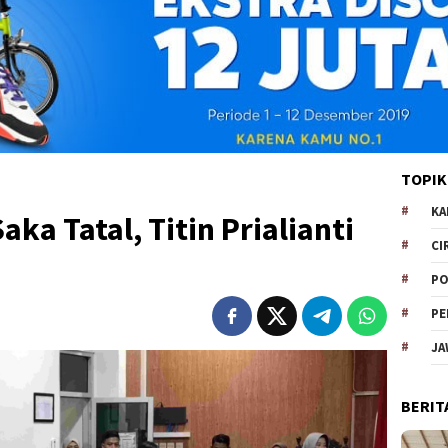
TOPIK
KA
aka Tatal, Titin Prialianti
CI
PO
PE
JA
BERIT