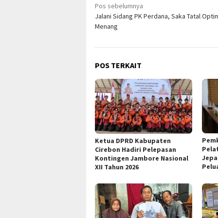
Navigasi
Pos sebelumnya
Jalani Sidang PK Perdana, Saka Tatal Opti
pos
Menang
POS TERKAIT
Pemk
Ketua DPRD Kabupaten
Pela
Cirebon Hadiri Pelepasan
Jepa
Kontingen Jambore Nasional
Pelu
XII Tahun 2026