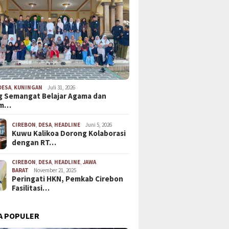
DESA
,
KUNINGAN
Juli 31, 2026
 Semangat Belajar Agama dan
em…
CIREBON
,
DESA
,
HEADLINE
Juni 5, 2026
Kuwu Kalikoa Dorong Kolaborasi
dengan RT…
CIREBON
,
DESA
,
HEADLINE
,
JAWA
BARAT
November 21, 2025
Peringati HKN, Pemkab Cirebon
Fasilitasi…
A POPULER