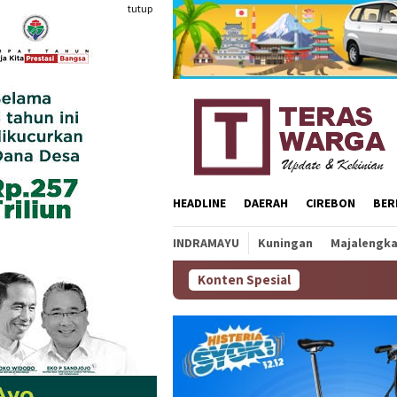
Loncat
tutup
ke
konten
HEADLINE
DAERAH
CIREBON
BER
INDRAMAYU
Kuningan
Majalengk
Konten Spesial