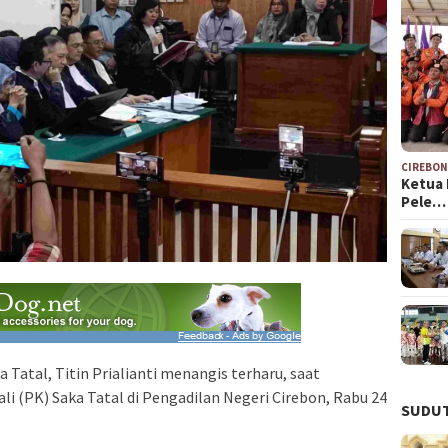
CIREBO
Ketua 
Pele…
 Tatal, Titin Prialianti menangis terharu, saat
i (PK) Saka Tatal di Pengadilan Negeri Cirebon, Rabu 24
SUDUT