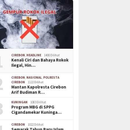
1
CIREBON
,
HEADLINE
1400 Dilihat
Kenali Ciri dan Bahaya Rokok
Ilegal, Hin…
2
CIREBON
,
NASIONAL
,
POLRESTA
CIREBON
1122 Dilihat
Mantan Kapolresta Cirebon
Arif Budiman R…
3
KUNINGAN
1083 Dilihat
Program MBG di SPPG
Cigandamekar Kuninga…
CIREBON
1022 Dilihat
Semarak Tahun Baru Islam,