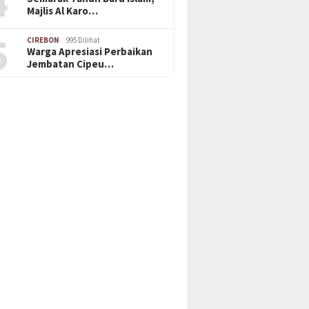
4
Majlis Al Karo…
5
CIREBON
995 Dilihat
Warga Apresiasi Perbaikan
Jembatan Cipeu…