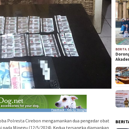
BERITA
,
Dorong
Akad
koba Polresta Cirebon mengamankan dua pengedar obat
BERIT
mi pada Minggu (12/5/2024). Kedua tersangka diamankan