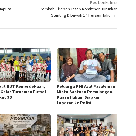
Pos berikutnya
Japura
Pemkab Cirebon Tetap Komitmen Turunkan
Stunting Dibawah 14 Persen Tahun Ini
ut HUT Kemerdekaan,
Keluarga PMI Asal Pasaleman
 Gelar Turnamen Futsal
Minta Bantuan Pemulangan,
kat SD
Kuasa Hukum Siapkan
Laporan ke Polisi