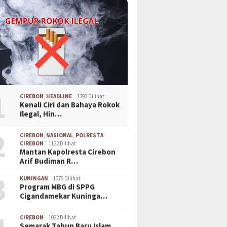
1
CIREBON
,
HEADLINE
1393 Dilihat
Kenali Ciri dan Bahaya Rokok
Ilegal, Hin…
2
CIREBON
,
NASIONAL
,
POLRESTA
CIREBON
1122 Dilihat
Mantan Kapolresta Cirebon
Arif Budiman R…
3
KUNINGAN
1079 Dilihat
Program MBG di SPPG
Cigandamekar Kuninga…
CIREBON
1022 Dilihat
Semarak Tahun Baru Islam,