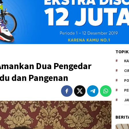
TOPIK
KA
 Amankan Dua Pengedar
CI
ndu dan Pangenan
PO
PE
JA
BERIT