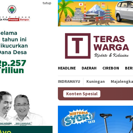
Loncat
tutup
ke
konten
HEADLINE
DAERAH
CIREBON
BER
INDRAMAYU
Kuningan
Majalengk
Konten Spesial