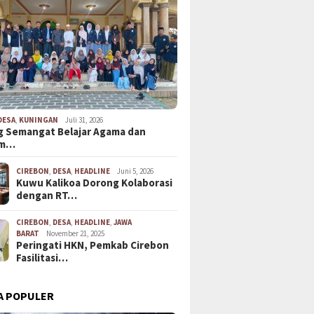
DESA
,
KUNINGAN
Juli 31, 2026
 Semangat Belajar Agama dan
em…
CIREBON
,
DESA
,
HEADLINE
Juni 5, 2026
Kuwu Kalikoa Dorong Kolaborasi
dengan RT…
CIREBON
,
DESA
,
HEADLINE
,
JAWA
BARAT
November 21, 2025
Peringati HKN, Pemkab Cirebon
Fasilitasi…
A POPULER