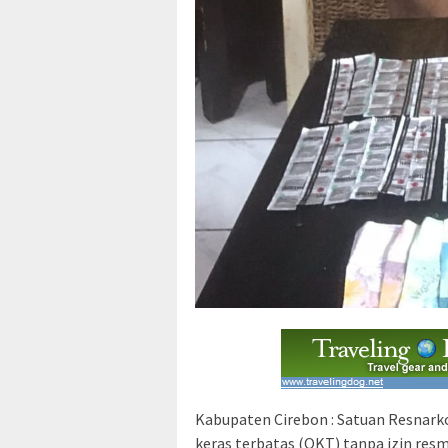
Kabupaten Cirebon : Satuan Resnar
keras terbatas (OKT) tanpa izin res