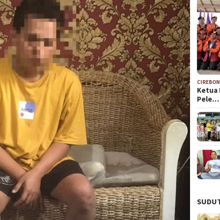
CIREBO
Ketua 
Pele…
SUDUT