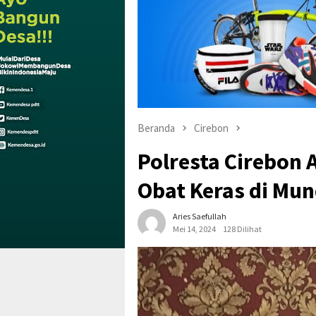
Beranda
Cirebon
Polresta Cirebon
Obat Keras di Mu
Aries Saefullah
Mei 14, 2024
128 Dilihat