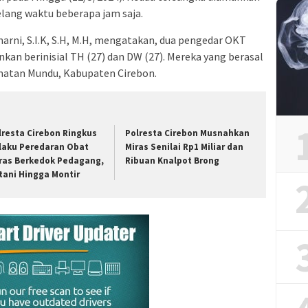
elang waktu beberapa jam saja.
rni, S.I.K, S.H, M.H, mengatakan, dua pengedar OKT
nkan berinisial TH (27) dan DW (27). Mereka yang berasal
atan Mundu, Kabupaten Cirebon.
lresta Cirebon Ringkus
Polresta Cirebon Musnahkan
laku Peredaran Obat
Miras Senilai Rp1 Miliar dan
ras Berkedok Pedagang,
Ribuan Knalpot Brong
tani Hingga Montir