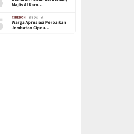
4
Majlis Al Karo…
5
CIREBON
988 Dilihat
Warga Apresiasi Perbaikan
Jembatan Cipeu…