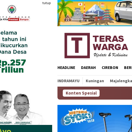
Loncat
tutup
ke
konten
HEADLINE
DAERAH
CIREBON
BER
INDRAMAYU
Kuningan
Majalengk
Konten Spesial