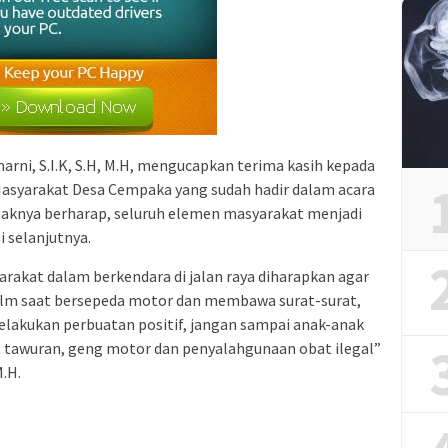
rni, S.I.K, S.H, M.H, mengucapkan terima kasih kepada
asyarakat Desa Cempaka yang sudah hadir dalam acara
ihaknya berharap, seluruh elemen masyarakat menjadi
i selanjutnya.
akat dalam berkendara di jalan raya diharapkan agar
helm saat bersepeda motor dan membawa surat-surat,
melakukan perbuatan positif, jangan sampai anak-anak
kut tawuran, geng motor dan penyalahgunaan obat ilegal”
M.H.