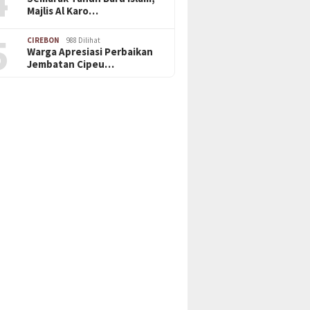
4
Majlis Al Karo…
5
CIREBON
988 Dilihat
Warga Apresiasi Perbaikan
Jembatan Cipeu…