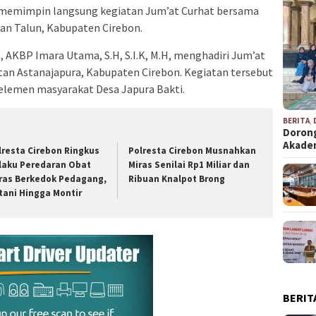
H, memimpin langsung kegiatan Jum’at Curhat bersama
n Talun, Kabupaten Cirebon.
 AKBP Imara Utama, S.H, S.I.K, M.H, menghadiri Jum’at
tan Astanajapura, Kabupaten Cirebon. Kegiatan tersebut
i elemen masyarakat Desa Japura Bakti.
BERITA
,
Dorong
Akad
lresta Cirebon Ringkus
Polresta Cirebon Musnahkan
laku Peredaran Obat
Miras Senilai Rp1 Miliar dan
ras Berkedok Pedagang,
Ribuan Knalpot Brong
tani Hingga Montir
BERIT