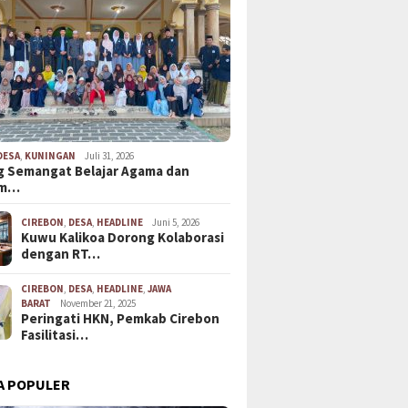
DESA
,
KUNINGAN
Juli 31, 2026
 Semangat Belajar Agama dan
em…
CIREBON
,
DESA
,
HEADLINE
Juni 5, 2026
Kuwu Kalikoa Dorong Kolaborasi
dengan RT…
CIREBON
,
DESA
,
HEADLINE
,
JAWA
BARAT
November 21, 2025
Peringati HKN, Pemkab Cirebon
Fasilitasi…
A POPULER