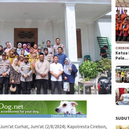
CIREBO
Ketua 
Pele…
SUDUT
Jum’at Curhat, Jum’at (2/8/2024). Kapolresta Cirebon,