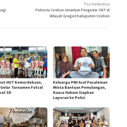
Pos berikutnya
tegi
Polresta Cirebon Amankan Pengedar OKT di
Wilayah Greged Kabupaten Cirebon
ut HUT Kemerdekaan,
Keluarga PMI Asal Pasaleman
 Gelar Turnamen Futsal
Minta Bantuan Pemulangan,
kat SD
Kuasa Hukum Siapkan
Laporan ke Polisi