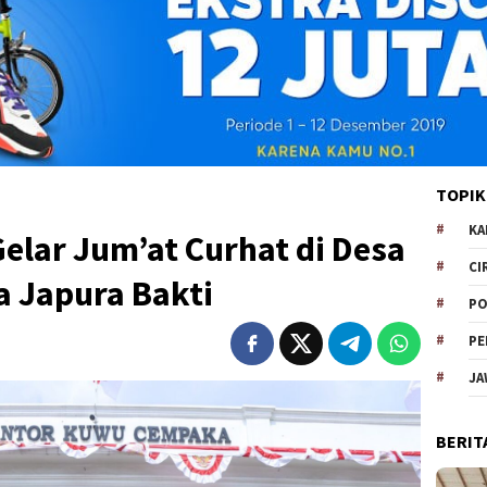
TOPIK
KA
Gelar Jum’at Curhat di Desa
CI
 Japura Bakti
PO
PE
JA
BERIT