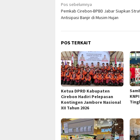
Navigasi
Pos sebelumnya
Pemkab Cirebon-BPBD Jabar Siapkan Stra
pos
Antisipasi Banjir di Musim Hujan
POS TERKAIT
Samb
Ketua DPRD Kabupaten
KNPI
Cirebon Hadiri Pelepasan
Ting
Kontingen Jambore Nasional
XII Tahun 2026