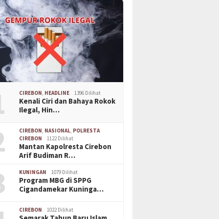
1
CIREBON
,
HEADLINE
1396 Dilihat
Kenali Ciri dan Bahaya Rokok
Ilegal, Hin…
2
CIREBON
,
NASIONAL
,
POLRESTA
CIREBON
1122 Dilihat
Mantan Kapolresta Cirebon
Arif Budiman R…
3
KUNINGAN
1079 Dilihat
Program MBG di SPPG
Cigandamekar Kuninga…
CIREBON
1022 Dilihat
Semarak Tahun Baru Islam,