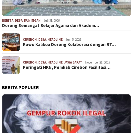
BERITA
,
DESA
,
KUNINGAN
Juli 31, 2026
Dorong Semangat Belajar Agama dan Akadem…
CIREBON
,
DESA
,
HEADLINE
Juni 5, 2026
Kuwu Kalikoa Dorong Kolaborasi dengan RT…
CIREBON
,
DESA
,
HEADLINE
,
JAWA BARAT
November 21, 2025
Peringati HKN, Pemkab Cirebon Fasilitasi…
BERITA POPULER