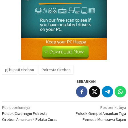
pj bupati cirebon
Polresta Cirebon
SEBARKAN
Navigasi
Pos sebelumnya
Pos berikutnya
Polsek Ciwaringin Polresta
Polsek Gempol Amankan Tiga
pos
Cirebon Amankan 4 Pelaku Curas
Pemuda Membawa Sajam