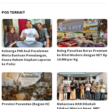
POS TERKAIT
Bulog Pasarkan Beras Premium
Keluarga PMI Asal Pasaleman
ke Ritel Modern dengan HET Rp
Minta Bantuan Pemulangan,
14.900 per Kg
Kuasa Hukum Siapkan Laporan
ke Polisi
Provinsi Pasundan (Bagian IV)
Mahasiswa KKN Dibekali
Edukasi Migrasi Aman, MRC