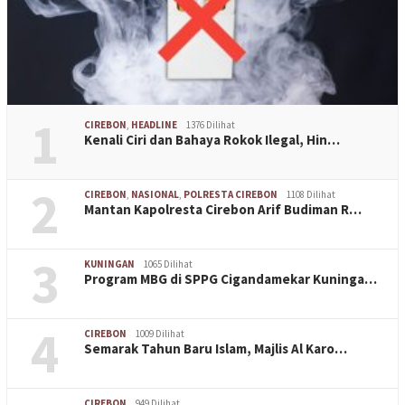
1
CIREBON
,
HEADLINE
1376 Dilihat
Kenali Ciri dan Bahaya Rokok Ilegal, Hin…
2
CIREBON
,
NASIONAL
,
POLRESTA CIREBON
1108 Dilihat
Mantan Kapolresta Cirebon Arif Budiman R…
3
KUNINGAN
1065 Dilihat
Program MBG di SPPG Cigandamekar Kuninga…
4
CIREBON
1009 Dilihat
Semarak Tahun Baru Islam, Majlis Al Karo…
CIREBON
949 Dilihat