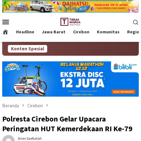
Loncat
ke
konten
Menu
Mobile
Headline
Jawa Barat
Cirebon
Komunitas
Regio
Konten Spesial
Beranda
Cirebon
Polresta Cirebon Gelar Upacara
Peringatan HUT Kemerdekaan RI Ke-79
Aries Saefullah