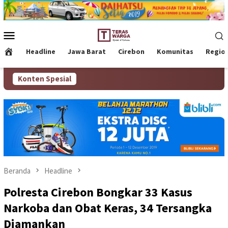
Loncat
ke
konten
Menu
Mobile
Headline
Jawa Barat
Cirebon
Komunitas
Regio
Konten Spesial
Beranda
Headline
Polresta Cirebon Bongkar 33 Kasus
Narkoba dan Obat Keras, 34 Tersangka
Diamankan