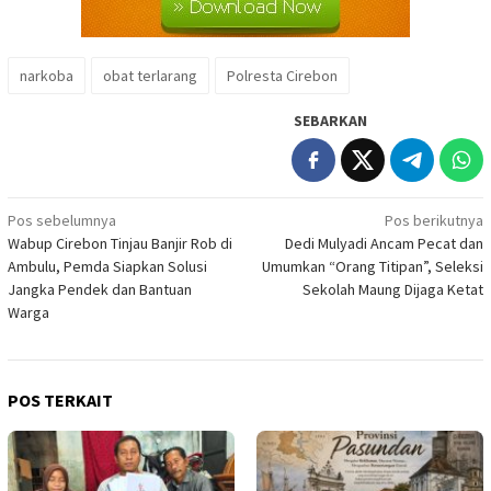
narkoba
obat terlarang
Polresta Cirebon
SEBARKAN
Navigasi
Pos sebelumnya
Pos berikutnya
Wabup Cirebon Tinjau Banjir Rob di
Dedi Mulyadi Ancam Pecat dan
pos
Ambulu, Pemda Siapkan Solusi
Umumkan “Orang Titipan”, Seleksi
Jangka Pendek dan Bantuan
Sekolah Maung Dijaga Ketat
Warga
POS TERKAIT