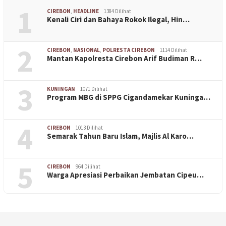
1
CIREBON
,
HEADLINE
1384 Dilihat
Kenali Ciri dan Bahaya Rokok Ilegal, Hin…
2
CIREBON
,
NASIONAL
,
POLRESTA CIREBON
1114 Dilihat
Mantan Kapolresta Cirebon Arif Budiman R…
3
KUNINGAN
1071 Dilihat
Program MBG di SPPG Cigandamekar Kuninga…
4
CIREBON
1013 Dilihat
Semarak Tahun Baru Islam, Majlis Al Karo…
5
CIREBON
964 Dilihat
Warga Apresiasi Perbaikan Jembatan Cipeu…