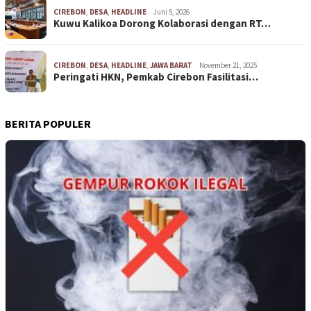
CIREBON
,
DESA
,
HEADLINE
Juni 5, 2026
Kuwu Kalikoa Dorong Kolaborasi dengan RT…
CIREBON
,
DESA
,
HEADLINE
,
JAWA BARAT
November 21, 2025
Peringati HKN, Pemkab Cirebon Fasilitasi…
BERITA POPULER